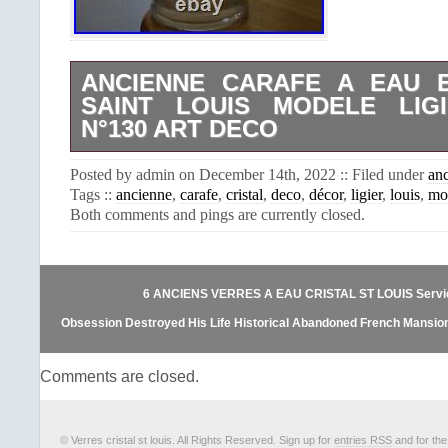
ANCIENNE CARAFE A EAU E
SAINT LOUIS MODELE LIG
N°130 ART DECO
1 ancienne carafe à eau en cristal de 
Posted by admin on December 14th, 2022 :: Filed under
an
modèle Ligier, gravure 130, non sig
Tags ::
ancienne
,
carafe
,
cristal
,
deco
,
décor
,
ligier
,
louis
,
mo
1930. Bouchon d’origine en bon état. 
Both comments and pings are currently closed.
bouchon : 21 cm, contenance 120 cl
choc, voile blanchâtre résiduel. OU
DU LUNDI AU SAMEDI DE 10 H à 19 
85 78 76. Nous proposons le grou
6 ANCIENS VERRES A EAU CRISTAL ST LOUIS Service 
commandes dans un seul colis afin 
frais d’expédition. Livraison moins ch
Obsession Destroyed His Life Historical Abandoned French Mansio
Relay pour Belgique, Espagne, e
veuillez nous contacter pour conna
Comments are closed.
d’expédition. Cet item est dans
“Céramiques, verres\Verre, crista
français\Verres, flûtes, services”.
“le.vaisselier68″ et est localisé dans 
© Verres cristal st louis. All Rights Reserved. Sign up for
entries RSS
and for th