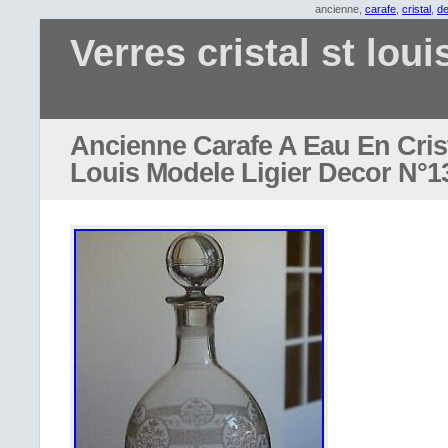
ancienne,
carafe
,
cristal
,
d
Verres cristal st loui
Ancienne Carafe A Eau En Crist
Louis Modele Ligier Decor N°1