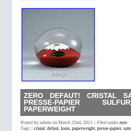
ZERO DEFAUT! CRISTAL SA
PRESSE-PAPIER SULF
PAPERWEIGHT
Cristallerie de Saint Louis. Marqué “S
Posted by admin on March 22nd, 2021 :: Filed under
zero
ZERO DÉFAUT (pas la moindre égrenur
Tags ::
cristal
,
defaut
,
louis
,
paperweight
,
presse-papier
,
sain
Diamètre: 6,7 cm, hauteur : 5 cm, poid