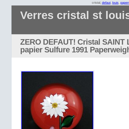
cristal,
defaut
,
louis
,
paper
Verres cristal st loui
ZERO DEFAUT! Cristal SAINT 
papier Sulfure 1991 Paperweig