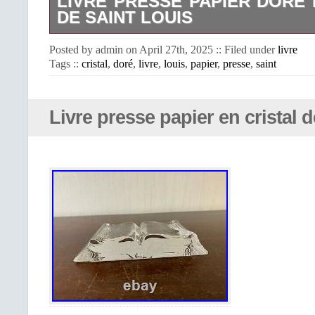
LIVRE PRESSE PAPIER DORÉ 
DE SAINT LOUIS
Livre presse papier doré en cristal 
Posted by admin on April 27th, 2025 :: Filed under
livre
Dimensions : 15 x 7.5. Pensez à la li
Tags ::
cristal
,
doré
,
livre
,
louis
,
papier
,
presse
,
saint
(je vous enverrai une facture modifiée
d’envoi au plus juste avant votre p
protégé et sécurisé.
Livre presse papier en cristal 