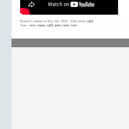
Posted by admin on May 5th, 2026 :: Filed under
cqfd
Tags ::
avec
,
casser
,
cqfd
,
peut
,
verre
,
voix