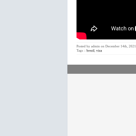
Posted by admin on December 14th, 2021 
Tags ::
brezil
,
viza