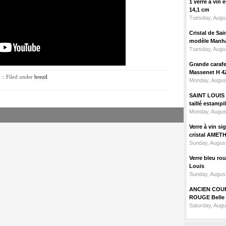
1 verre à vin
14,1 cm
Tuesday, Augus
Cristal de Sai
modèle Manhat
Tuesday, Augus
Grande carafe 
Massenet H 4
:: Filed under
brezil
Monday, Augus
SAINT LOUIS m
taillé estampi
Monday, Augus
Verre à vin 
cristal AMET
Sunday, August
Verre bleu ro
Louis
Sunday, August
ANCIEN COU
ROUGE Belle 
Saturday, Augu