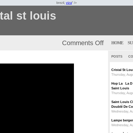
brezil,
viza
" />
tal st louis
Comments Off
HOME
SU
POSTS
CO
Cristal St L
Thursday, Augu
Hop La La D C
Saint Louis
Thursday, Augu
Saint Louis C
Doublé De Cou
Wednesday, Au
Lampe berger c
Wednesday, Au