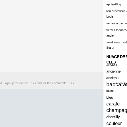
alert
applied8uq
alisation
lion cristallerie
Louis
aluminum
verres a vin h
amadeus
verres leonard
ancien
amazing
saint louis mode
america
filet or
american
NUAGE DE 
amiante
CLÉS
ancien
ancien
ancienne
anciens
ancienes
ed. Sign up for
entries RSS
and for the
comments RSS
.
baccara
Powered
ancienne
blanc
anciennes
bleu
carafe
anciens
champa
ancient
chantilly
anecdotes
couleur