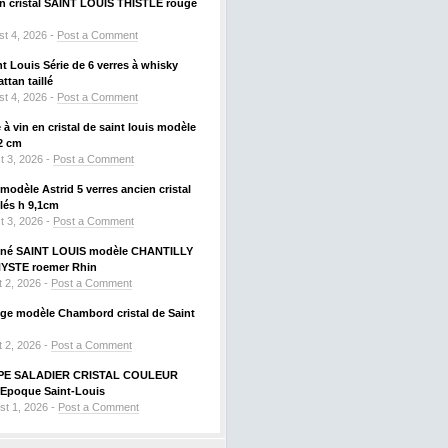
 en cristal SAINT LOUIS THISTLE rouge
t 4, 2026 -
Post a Comment
nt Louis Série de 6 verres à whisky
tan taillé
t 4, 2026 -
Post a Comment
à vin en cristal de saint louis modèle
2 cm
t 3, 2026 -
Post a Comment
odèle Astrid 5 verres ancien cristal
llés h 9,1cm
t 3, 2026 -
Post a Comment
signé SAINT LOUIS modèle CHANTILLY
HYSTE roemer Rhin
 2, 2026 -
Post a Comment
uge modèle Chambord cristal de Saint
 2, 2026 -
Post a Comment
PE SALADIER CRISTAL COULEUR
Epoque Saint-Louis
st 1, 2026 -
Post a Comment