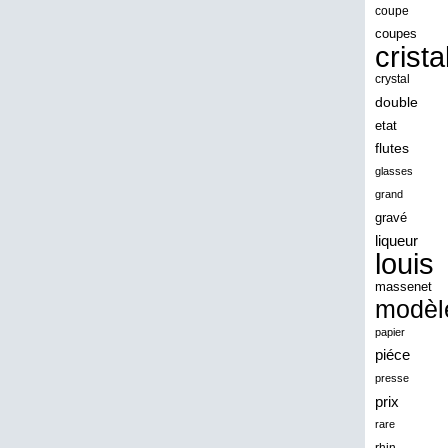
angeles
coupe
coupes
angoul
crista
animaux
crystal
antique
double
etat
antiquite
flutes
apocalypse
glasses
apollo
grand
gravé
applaudis
liqueur
arch
louis
archaeologica
massenet
modèl
architecture
papier
ariel
piéce
arik
presse
armonica
prix
rare
arta
rhin