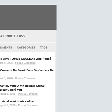
BSCRIBE TO RSS
MMENTS
CATEGORIES
TAGS
ouis Verre TOMMY COULEUR VERT foncé
st 6, 2026 -
Post a Comment
ouverte Du Savoir Faire Des Verriers De
st 6, 2026 -
Post a Comment
hantilly Verre A Vin Roemer Cristal
leur Coloré Vert
gust 5, 2026 -
Post a Comment
ristal saint Louis violine
gust 5, 2026 -
Post a Comment