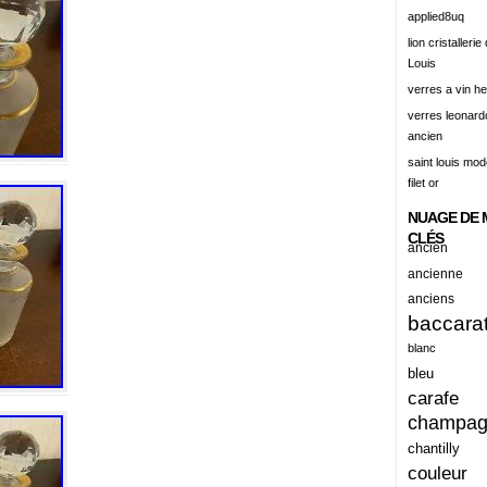
alert
applied8uq
alisation
lion cristallerie
Louis
aluminum
verres a vin h
amadeus
verres leonard
ancien
amazing
saint louis mode
america
filet or
american
NUAGE DE 
amiante
CLÉS
ancien
ancien
ancienne
anciens
ancienes
baccara
ancienne
blanc
anciennes
bleu
carafe
anciens
champa
ancient
chantilly
anecdotes
couleur