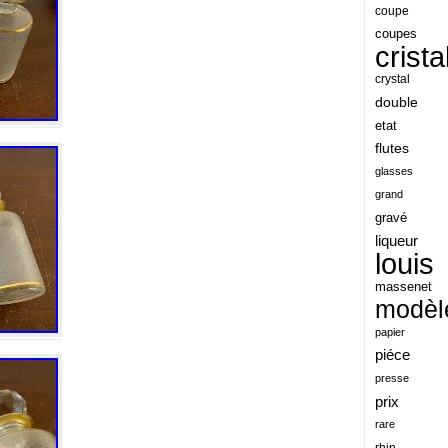
angeles
coupe
coupes
angoul
crista
animaux
crystal
antique
double
etat
antiquite
flutes
apocalypse
glasses
apollo
grand
gravé
applaudis
liqueur
arch
louis
archaeologica
massenet
modèl
architecture
papier
ariel
piéce
arik
presse
armonica
prix
rare
arta
rhin