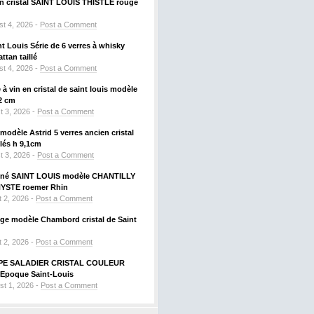
 en cristal SAINT LOUIS THISTLE rouge
t 4, 2026 -
Post a Comment
nt Louis Série de 6 verres à whisky
tan taillé
t 4, 2026 -
Post a Comment
à vin en cristal de saint louis modèle
2 cm
t 3, 2026 -
Post a Comment
odèle Astrid 5 verres ancien cristal
llés h 9,1cm
t 3, 2026 -
Post a Comment
signé SAINT LOUIS modèle CHANTILLY
HYSTE roemer Rhin
 2, 2026 -
Post a Comment
uge modèle Chambord cristal de Saint
 2, 2026 -
Post a Comment
PE SALADIER CRISTAL COULEUR
Epoque Saint-Louis
st 1, 2026 -
Post a Comment