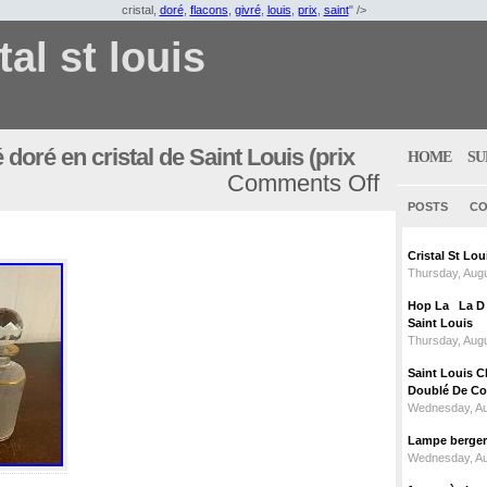
cristal,
doré
,
flacons
,
givré
,
louis
,
prix
,
saint
" />
tal st louis
 doré en cristal de Saint Louis (prix
HOME
SU
Comments Off
POSTS
CO
Cristal St L
Thursday, Augu
Hop La La D C
Saint Louis
Thursday, Augu
Saint Louis C
Doublé De Cou
Wednesday, Au
Lampe berger c
Wednesday, Au