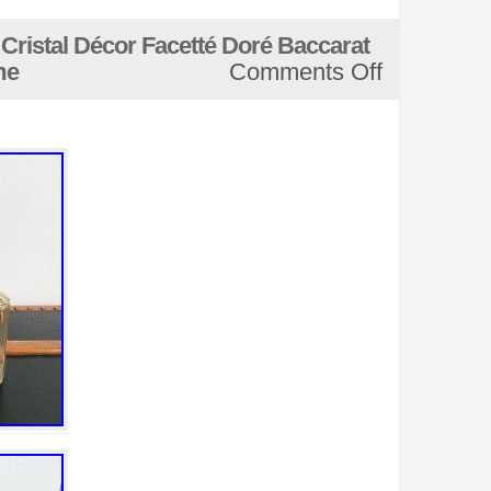
erres, flûtes, services”. Le vendeur est “philhelico3″
bain
 FR. Cet article peut être expédié au pays suivant:
e Cristal Décor Facetté Doré Baccarat
bande
me
Comments Off
bargain
basin
bato
bayel
beau
beautiful
beaux
belle
belles
best
biblevision
bicarbonate
bienfaits