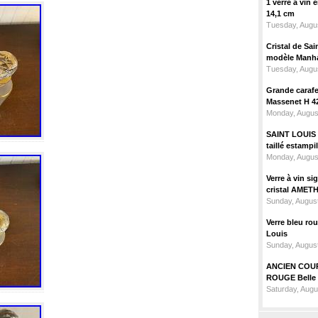
1 verre à vin
14,1 cm
Tuesday, Augus
Cristal de Sai
modèle Manhat
Tuesday, Augus
Grande carafe 
Massenet H 4
Monday, Augus
SAINT LOUIS m
taillé estampi
Monday, Augus
Verre à vin 
cristal AMET
Sunday, August
Verre bleu ro
Louis
Sunday, August
ANCIEN COU
ROUGE Belle 
Saturday, Augu