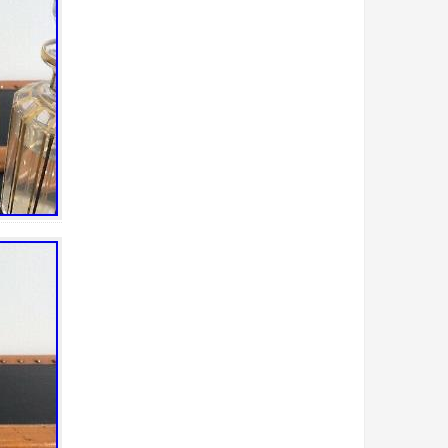
bilge
billionaire
biscuit
biscuits
blenko
bleu
block
bohemia
bois
boîte
bols
bonbonnière
book
bougeoir
bougeoirs