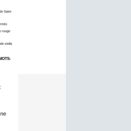
 de Saint-
ermès
o rouge
le stella
MOTS-
t
gne