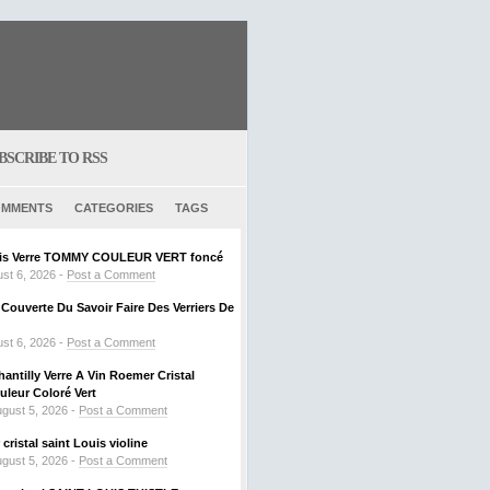
BSCRIBE TO RSS
MMENTS
CATEGORIES
TAGS
ouis Verre TOMMY COULEUR VERT foncé
st 6, 2026 -
Post a Comment
ouverte Du Savoir Faire Des Verriers De
st 6, 2026 -
Post a Comment
hantilly Verre A Vin Roemer Cristal
leur Coloré Vert
gust 5, 2026 -
Post a Comment
ristal saint Louis violine
gust 5, 2026 -
Post a Comment