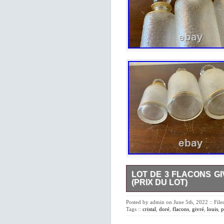
LOT DE 3 FLACONS GI
(PRIX DU LOT)
Lot de 3 flacons givré doré en
marque sur 1. Dimensions : h
Posted by admin on June 5th, 2022 :: Fil
manque de dorure (usure). Pe
Tags ::
cristal
,
doré
,
flacons
,
givré
,
louis
,
p
facture modifiée avec les frai
protégé et sécurisé. Cet ite