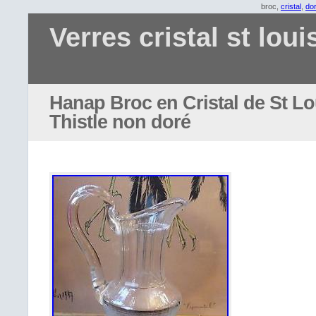
broc,
cristal
,
do
Verres cristal st loui
Hanap Broc en Cristal de St L
Thistle non doré