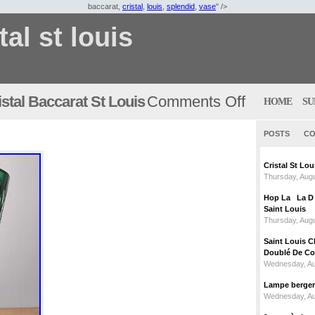
baccarat,
cristal
,
louis
,
splendid
,
vase
" />
tal st louis
stal Baccarat St Louis
Comments Off
HOME
SU
POSTS
CO
Cristal St L
Thursday, Augu
Hop La La D C
Saint Louis
Thursday, Augu
Saint Louis C
Doublé De Cou
Wednesday, Au
Lampe berger c
Wednesday, Au