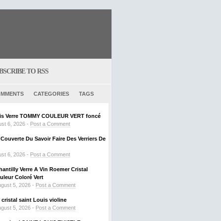
BSCRIBE TO RSS
MMENTS
CATEGORIES
TAGS
ouis Verre TOMMY COULEUR VERT foncé
st 6, 2026 -
Post a Comment
ouverte Du Savoir Faire Des Verriers De
st 6, 2026 -
Post a Comment
hantilly Verre A Vin Roemer Cristal
leur Coloré Vert
gust 5, 2026 -
Post a Comment
ristal saint Louis violine
gust 5, 2026 -
Post a Comment