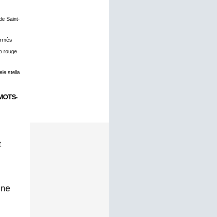
 de Saint-
ermès
o rouge
le stella
MOTS-
t
gne