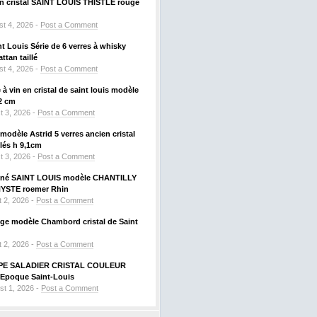
 en cristal SAINT LOUIS THISTLE rouge
t 4, 2026 -
Post a Comment
nt Louis Série de 6 verres à whisky
tan taillé
t 4, 2026 -
Post a Comment
à vin en cristal de saint louis modèle
2 cm
t 3, 2026 -
Post a Comment
odèle Astrid 5 verres ancien cristal
llés h 9,1cm
t 3, 2026 -
Post a Comment
signé SAINT LOUIS modèle CHANTILLY
HYSTE roemer Rhin
 2, 2026 -
Post a Comment
uge modèle Chambord cristal de Saint
 2, 2026 -
Post a Comment
PE SALADIER CRISTAL COULEUR
Epoque Saint-Louis
st 1, 2026 -
Post a Comment