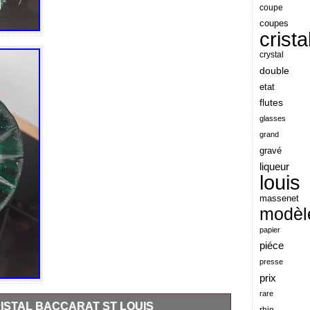
angeles
coupe
coupes
angoul
crista
animaux
crystal
antique
double
etat
antiquite
flutes
apocalypse
glasses
apollo
grand
gravé
applaudis
liqueur
arch
louis
archaeologica
massenet
modèl
architecture
papier
ariel
piéce
arik
presse
armonica
prix
rare
arta
ISTAL BACCARAT ST LOUIS
rhin