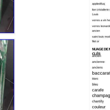
alert
applied8uq
alisation
lion cristallerie
Louis
aluminum
verres a vin h
amadeus
verres leonard
ancien
amazing
saint louis mode
america
filet or
american
NUAGE DE 
amiante
CLÉS
ancien
ancien
ancienne
anciens
ancienes
baccara
ancienne
blanc
anciennes
bleu
carafe
anciens
champa
ancient
chantilly
anecdotes
couleur