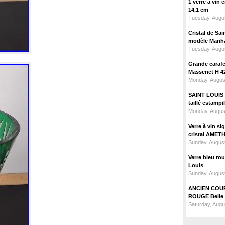
1 verre à vin
14,1 cm
Tuesday, Augus
Cristal de Sai
modèle Manhat
Tuesday, Augus
Grande carafe 
Massenet H 4
Monday, Augus
SAINT LOUIS m
taillé estampi
Monday, Augus
Verre à vin 
cristal AMET
Sunday, August
Verre bleu ro
Louis
Sunday, August
ANCIEN COU
ROUGE Belle 
Saturday, Augu