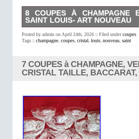
8 COUPES À CHAMPAGNE E
SAINT LOUIS- ART NOUVEAU
8 Coupes à champagne en cristal sai
Posted by admin on April 24th, 2026 :: Filed under
coupes
rapide et sécurisé avec numéro de
Tags ::
champagne
,
coupes
,
cristal
,
louis
,
nouveau
,
saint
objet est soigneusement emballé avec
adaptée afind’assurer une réception e
Photos contractuelles : vous ache
l’objet présenté. Pour toute
7 COUPES à CHAMPAGNE, VE
complémentaire (délais, tarifs,
CRISTAL TAILLE, BACCARAT,
d’achats), merci de me contacter. Ve
Réponse rapide.