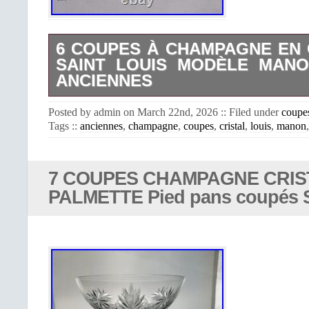
6 COUPES À CHAMPAGNE EN 
SAINT LOUIS MODÈLE MANO
ANCIENNES
6 coupes à champagne en Cristal d
Posted by admin on March 22nd, 2026 :: Filed under
coupe
modèle MANON H 12 Cm Anciennes 
Tags ::
anciennes
,
champagne
,
coupes
,
cristal
,
louis
,
manon
EMPIRE, décor tournant gravé de rince
palmettes. Diamètre du buvant 9,8 
éclat. Le pied d’une coupe comporte
plomb voir les photos. Non signées 
7 COUPES CHAMPAGNE CRISTA
Les différentes photos complètent le d
PALMETTE Pied pans coupés 
de les regarder attentivement.