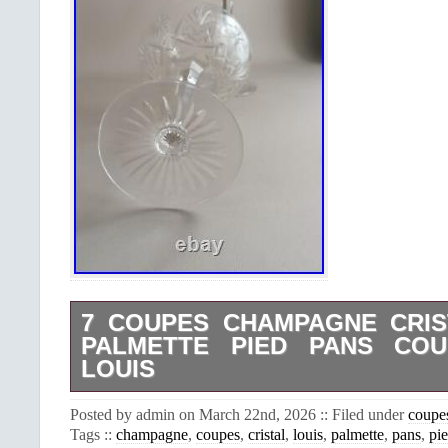
7 COUPES CHAMPAGNE CRIS
PALMETTE PIED PANS COU
LOUIS
Ensemble de 7 coupes à champagne en
Posted by admin on March 22nd, 2026 :: Filed under
coupe
au décor de palmettes, biseaux et
Tags ::
champagne
,
coupes
,
cristal
,
louis
,
palmette
,
pans
,
pi
Diamètre au buvant : 10cm. 