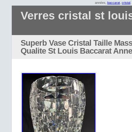
années,
baccarat
,
cristal
,
Verres cristal st loui
Superb Vase Cristal Taille Mass
Qualite St Louis Baccarat Ann