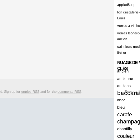
alert
applied8uq
alisation
lion cristallerie
Louis
aluminum
verres a vin h
amadeus
verres leonard
ancien
amazing
saint louis mode
america
filet or
american
NUAGE DE 
amiante
CLÉS
ancien
ancien
ancienne
anciens
ancienes
ed. Sign up for
entries RSS
and for the
comments RSS
.
baccara
Powered
ancienne
blanc
anciennes
bleu
carafe
anciens
champa
ancient
chantilly
anecdotes
couleur