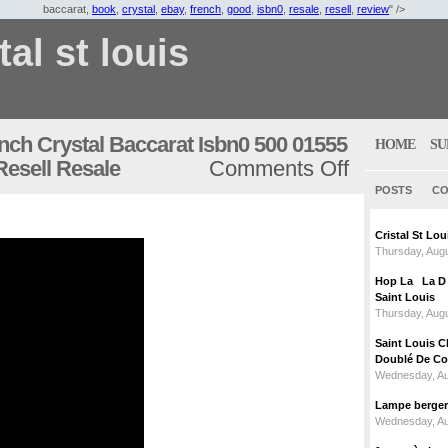
baccarat,
book
,
crystal
,
ebay
,
french
,
good
,
isbn0
,
resale
,
resell
,
review
" />
tal st louis
ch Crystal Baccarat Isbn0 500 01555
HOME
SU
Resell Resale
Comments Off
POSTS
CO
Cristal St L
Thursday, Augu
Hop La La D C
Saint Louis
Thursday, Augu
Saint Louis C
Doublé De Cou
Wednesday, Au
Lampe berger c
Wednesday, Au