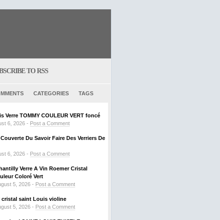
BSCRIBE TO RSS
MMENTS
CATEGORIES
TAGS
ouis Verre TOMMY COULEUR VERT foncé
st 6, 2026 -
Post a Comment
ouverte Du Savoir Faire Des Verriers De
st 6, 2026 -
Post a Comment
hantilly Verre A Vin Roemer Cristal
leur Coloré Vert
gust 5, 2026 -
Post a Comment
ristal saint Louis violine
gust 5, 2026 -
Post a Comment