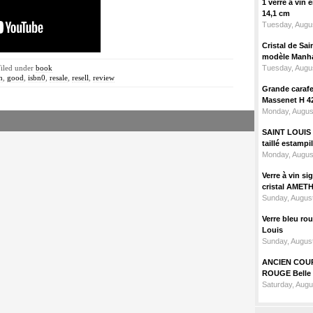
1 verre à vin
14,1 cm
Tuesday, Augus
Cristal de Sai
modèle Manhat
Filed under
book
Tuesday, Augus
h
,
good
,
isbn0
,
resale
,
resell
,
review
Grande carafe 
Massenet H 4
Monday, Augus
SAINT LOUIS m
taillé estampi
Monday, Augus
Verre à vin 
cristal AMET
Sunday, August
Verre bleu ro
Louis
Sunday, August
ANCIEN COU
ROUGE Belle 
Saturday, Augu