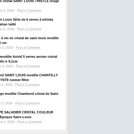
 en cristal SAINT LOUIS THISTLE rouge
t 4, 2026 -
Post a Comment
nt Louis Série de 6 verres à whisky
tan taillé
t 4, 2026 -
Post a Comment
à vin en cristal de saint louis modèle
2 cm
t 3, 2026 -
Post a Comment
odèle Astrid 5 verres ancien cristal
llés h 9,1cm
t 3, 2026 -
Post a Comment
signé SAINT LOUIS modèle CHANTILLY
HYSTE roemer Rhin
 2, 2026 -
Post a Comment
uge modèle Chambord cristal de Saint
 2, 2026 -
Post a Comment
PE SALADIER CRISTAL COULEUR
Epoque Saint-Louis
st 1, 2026 -
Post a Comment