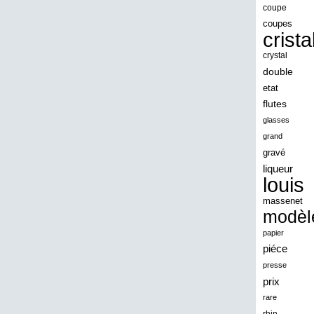
angeles
coupe
coupes
angoul
crista
animaux
crystal
antique
double
etat
antiquite
flutes
apocalypse
glasses
apollo
grand
gravé
applaudis
liqueur
arch
louis
archaeologica
massenet
modèl
architecture
papier
ariel
piéce
arik
presse
armonica
prix
rare
arta
rhin