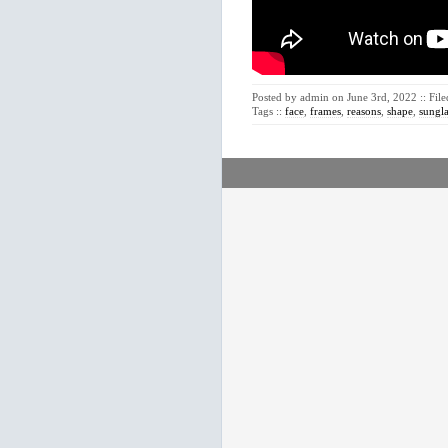
Posted by admin on June 3rd, 2022 :: Fil
Tags ::
face
,
frames
,
reasons
,
shape
,
sungla