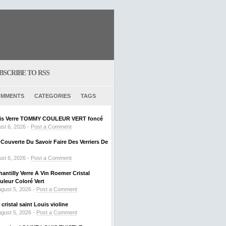
BSCRIBE TO RSS
MMENTS
CATEGORIES
TAGS
ouis Verre TOMMY COULEUR VERT foncé
st 6, 2026 -
Post a Comment
ouverte Du Savoir Faire Des Verriers De
st 6, 2026 -
Post a Comment
hantilly Verre A Vin Roemer Cristal
leur Coloré Vert
gust 5, 2026 -
Post a Comment
ristal saint Louis violine
gust 5, 2026 -
Post a Comment