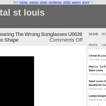
face,
frames
,
reasons
,
shape
,
sunglasses
,
u0026
,
wearing
,
wrong
" />
tal st louis
earing The Wrong Sunglasses U0026
HOME
SU
ce Shape
Comments Off
POSTS
CO
Cristal St L
Thursday, Augu
Hop La La D C
Saint Louis
Thursday, Augu
Saint Louis C
Doublé De Cou
Wednesday, Au
Lampe berger c
Wednesday, Au