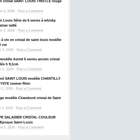
 en cristal SAINT LOUIS THISTLE rouge
t 4, 2026 -
Post a Comment
nt Louis Série de 6 verres à whisky
tan taillé
t 4, 2026 -
Post a Comment
à vin en cristal de saint louis modèle
2 cm
t 3, 2026 -
Post a Comment
odèle Astrid 5 verres ancien cristal
llés h 9,1cm
t 3, 2026 -
Post a Comment
signé SAINT LOUIS modèle CHANTILLY
HYSTE roemer Rhin
 2, 2026 -
Post a Comment
uge modèle Chambord cristal de Saint
 2, 2026 -
Post a Comment
PE SALADIER CRISTAL COULEUR
Epoque Saint-Louis
st 1, 2026 -
Post a Comment