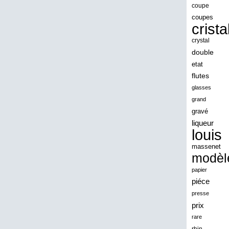
angeles
coupe
coupes
angoul
crista
animaux
crystal
antique
double
etat
antiquite
flutes
apocalypse
glasses
apollo
grand
gravé
applaudis
liqueur
arch
louis
archaeologica
massenet
modèl
architecture
papier
ariel
piéce
arik
presse
armonica
prix
rare
arta
rhin