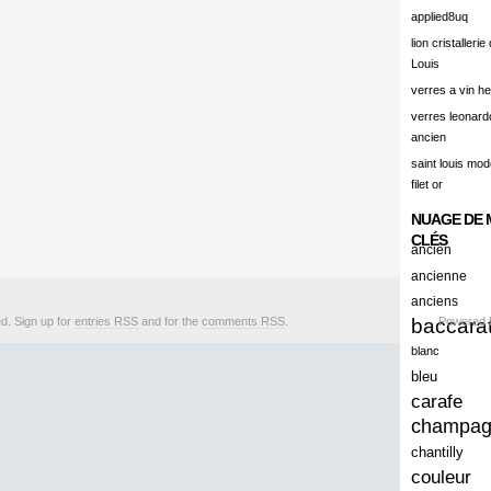
alert
applied8uq
alisation
lion cristallerie
Louis
aluminum
verres a vin h
amadeus
verres leonard
ancien
amazing
saint louis mode
america
filet or
american
NUAGE DE 
amiante
CLÉS
ancien
ancien
ancienne
anciens
ancienes
ed. Sign up for
entries RSS
and for the
comments RSS
.
baccara
Powered
ancienne
blanc
anciennes
bleu
carafe
anciens
champa
ancient
chantilly
anecdotes
couleur