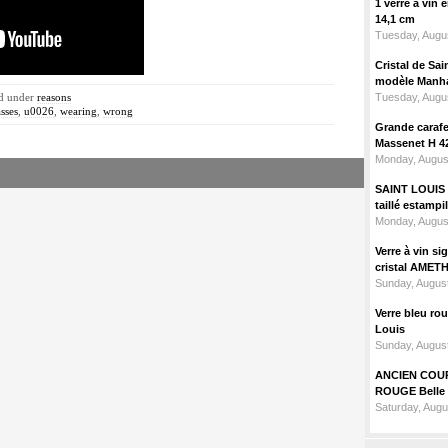
1 verre à vin
14,1 cm
Tuesday, Augus
Cristal de Sai
modèle Manhat
ed under
reasons
Tuesday, Augus
sses
,
u0026
,
wearing
,
wrong
Grande carafe 
Massenet H 4
Monday, Augus
SAINT LOUIS m
taillé estampi
Monday, Augus
Verre à vin 
cristal AMET
Sunday, August
Verre bleu ro
Louis
Sunday, August
ANCIEN COU
ROUGE Belle 
Saturday, Augu