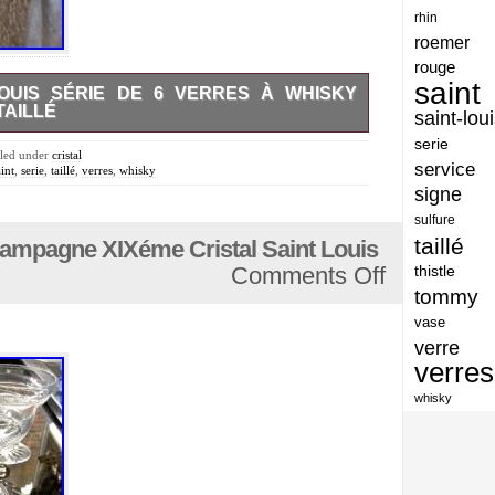
rhin
artisan
roemer
artisanat
rouge
saint
LOUIS SÉRIE DE 6 VERRES À WHISKY
arts
AILLÉ
saint-lou
assiette
 de 6 verres à whisky. Diamètre au buvant : 8,4cm. 4
serie
nfimes éclats au buvant (voir photos).
iled under
cristal
assiettes
service
aint
,
serie
,
taillé
,
verres
,
whisky
signe
atelier
sulfure
atsunobu
taillé
hampagne XIXéme Cristal Saint Louis
attribuer
Comments Off
thistle
tommy
authentique
vase
aventures
verre
avoid
verres
baccarat
whisky
baccarat-vase
baccaratst
baccarrat