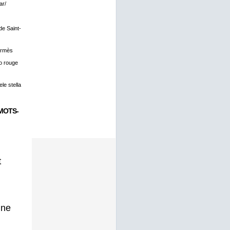
ar/
 de Saint-
ermès
o rouge
le stella
MOTS-
t
gne