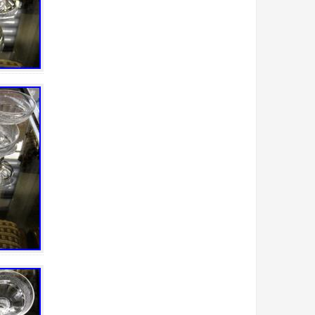
bain
bande
bargain
basin
bato
bayel
beau
beautiful
beaux
belle
belles
best
biblevision
bicarbonate