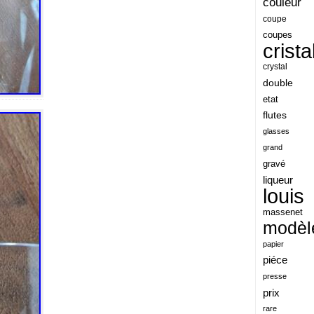
couleur
angeles
coupe
coupes
angoul
crista
animaux
crystal
antique
double
etat
antiquite
flutes
apocalypse
glasses
apollo
grand
gravé
applaudis
liqueur
arch
louis
archaeologica
massenet
modèl
architecture
papier
ariel
piéce
arik
presse
armonica
prix
rare
arta