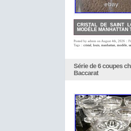
CRISTAL DE SAINT 
MODÈLE MANHATTAN T
Cristal de Saint Louis. Série
sont en parfait état, 2 ont d’i
Posted by admin on August 4th, 2026 :: F
Tags ::
cristal
,
louis
,
manhattan
,
modèle
,
s
Série de 6 coupes c
Baccarat