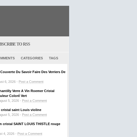
BSCRIBE TO RSS
MMENTS
CATEGORIES
TAGS
ouverte Du Savoir Faire Des Verriers De
st 6, 2026 -
Post a Comment
hantilly Verre A Vin Roemer Cristal
leur Coloré Vert
gust 5, 2026 -
Post a Comment
ristal saint Louis violine
gust 5, 2026 -
Post a Comment
 en cristal SAINT LOUIS THISTLE rouge
t 4, 2026 -
Post a Comment