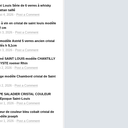
nt Louis Série de 6 verres à whisky
tan taillé
t 4, 2026 -
Post a Comment
à vin en cristal de saint louis modèle
2 cm
t 3, 2026 -
Post a Comment
odèle Astrid 5 verres ancien cristal
llés h 9,1cm
t 3, 2026 -
Post a Comment
signé SAINT LOUIS modèle CHANTILLY
HYSTE roemer Rhin
 2, 2026 -
Post a Comment
uge modèle Chambord cristal de Saint
 2, 2026 -
Post a Comment
PE SALADIER CRISTAL COULEUR
Epoque Saint-Louis
st 1, 2026 -
Post a Comment
ueur de couleur bleu cobalt cristal de
odèle joseph
st 1, 2026 -
Post a Comment