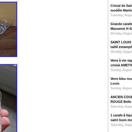
Cristal de Sai
modèle Manhat
Tuesday, Augus
Grande carafe 
Massenet H 4
Monday, Augus
SAINT LOUIS m
taillé estampi
Monday, Augus
Verre à vin 
cristal AMET
Sunday, August
Verre bleu ro
Louis
Sunday, August
ANCIEN COU
ROUGE Belle 
Saturday, Augu
1 carafe à liq
saint louis m
Saturday, Augu