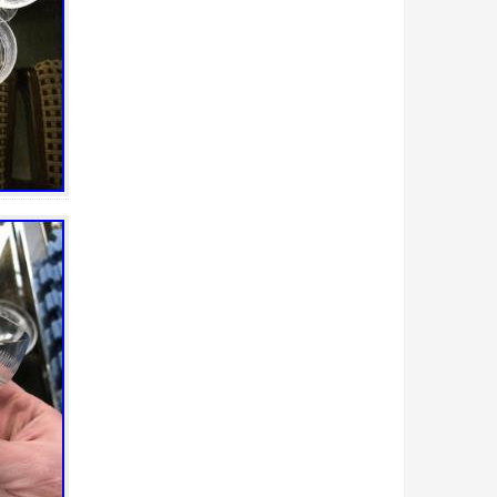
bienfaits
bilge
billionaire
biscuit
biscuits
blenko
bleu
block
bohemia
bois
boîte
bols
bonbonnière
book
bougeoir