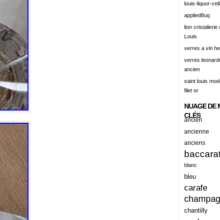
louis-liquor-cell
alert
applied8uq
alisation
lion cristallerie
Louis
aluminum
verres a vin h
amadeus
verres leonard
ancien
amazing
saint louis mode
america
filet or
american
NUAGE DE 
amiante
CLÉS
ancien
ancien
ancienne
anciens
ancienes
baccara
ancienne
blanc
anciennes
bleu
carafe
anciens
champa
ancient
chantilly
anecdotes