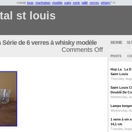
cristal,
louis
,
manhattan
,
modèle
,
saint
,
serie
,
taillé
,
verres
,
whisky
" />
tal st louis
is Série de 6 verres à whisky modèle
HOME
SU
Comments Off
POSTS
CO
Hop La La D C
Saint Louis
Thursday, Augu
Saint Louis C
Doublé De Cou
Wednesday, Au
Lampe berger c
Wednesday, Au
1 verre à vin
14,1 cm
Tuesday, Augus