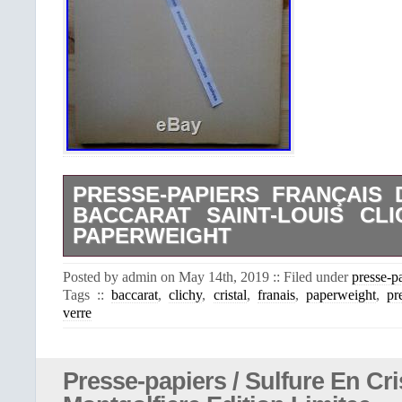
PRESSE-PAPIERS FRANÇAIS 
BACCARAT SAINT-LOUIS CL
PAPERWEIGHT
Ouvrage de référence, 1948 –
Posted by admin on May 14th, 2019 :: Filed under
presse-p
documentation. 22 planches HT 
Tags ::
baccarat
,
clichy
,
cristal
,
franais
,
paperweight
,
pr
Bilingue : français et anglais. LES
verre
FRANCAISE DE CRISTAL. Art et
Imprimerie L. Edition originale l
exemplaires. En français et en anglais
est la propriété de avoslivres. Mer
Presse-papiers / Sulfure En Cri
copier. Format : 24,1 x 18,8 cm – 