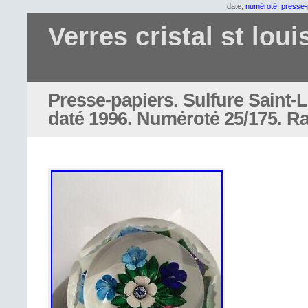
date,
numéroté
,
presse-
Verres cristal st loui
Presse-papiers. Sulfure Saint-L
daté 1996. Numéroté 25/175. R