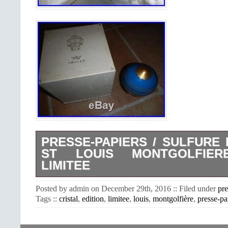
PRESSE-PAPIERS / SULFURE 
ST LOUIS MONTGOLFIER
LIMITEE
Magnifique presse-papiers « Montgolfi
Posted by admin on December 29th, 2016 :: Filed under
pre
daté Saint-Louis 1983, en cristal 
Tags ::
cristal
,
edition
,
limitee
,
louis
,
montgolfière
,
presse-pa
turquoise sur émail blanc, à dé
sommitale, de filets dorés simples e
d’Apollon gravées et dorées et mono