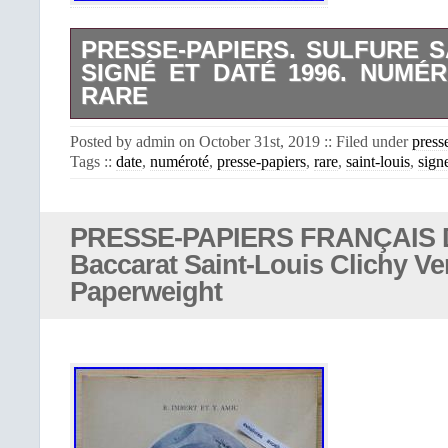
PRESSE-PAPIERS. SULFURE SA
SIGNÉ ET DATÉ 1996. NUMÉRO
RARE
Signe et date 1996. Un bouquet d
Posted by admin on October 31st, 2019 :: Filed under
press
gentiane multicolores se dresse s
Tags ::
date
,
numéroté
,
presse-papiers
,
rare
,
saint-louis
,
sign
feuilles vertes. Le tout sur un ép
opaque. Taille à 2 rangées de facett
une fenêtre supérieure. 8cm x
impeccable, sans défauts. L’item “P
PRESSE-PAPIERS FRANÇAIS 
Sulfure Saint-Louis. Signé et daté 
Baccarat Saint-Louis Clichy Ve
25/175. Rare” est en vente depuis 
Paperweight
octobre 2019. Il est dans la catégor
verres\Verre, cristal\Grands noms fran
vendeur est “clauddaub0″ et est lo
Germain en Laye. Cet article peut ê
pays suivant: France.