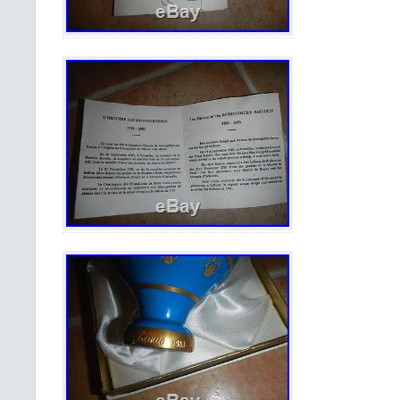
Gonneville 76590 BELMESNIL. 02.
06.81.98.18.30. Tous nos ouvrages 
ligne.. Aussi, nhésitez pas à nous co
recherchez un ouvrage précis, de la
sur un artiste ou une thématique en pa
serons heureux de vous envoy
personnalisée. Règlement attendu da
maximum après lachat. FRAIS et
LIVRAISON. Tarifs réels de La Pos
étant offert. Frais ou droits de douan
charge de lacheteur. Nous ne pourr
responsables des retards ou erreurs de
denvoi recalculés pour plusieurs ach
groupé. L’item “PRESSE-PAPIERS
CRISTAL Baccarat Saint-Louis 
Paperweight” est en vente depuis le me
2019. Il est dans la catégorie
verres\Verre, cristal\Grands noms fran
vendeur est “avoslivres” et est 
Normandie. Cet article peut être livré
monde.