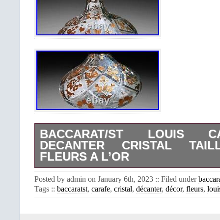
BACCARAT/ST LOUIS 
DECANTER CRISTAL TAI
FLEURS A L’OR
BELLE CARAFE A DECANTER EN CR
Posted by admin on January 6th, 2023 :: Filed under
baccara
DECOR DE FLEURS A L’OR BAC
Tags ::
baccaratst
,
carafe
,
cristal
,
décanter
,
décor
,
fleurs
,
loui
LOUIS PARFAIT ETAT. Cet item est da
“Céramiques, verres\Verre, crista
français\Carafes, bouteilles”. Le vende