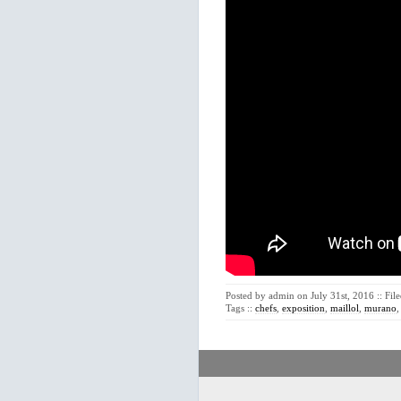
Posted by admin on July 31st, 2016 :: Fil
Tags ::
chefs
,
exposition
,
maillol
,
murano