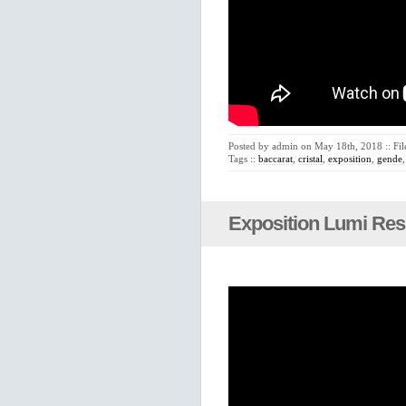
Posted by admin on May 18th, 2018 :: Fi
Tags ::
baccarat
,
cristal
,
exposition
,
gende
Exposition Lumi Res 