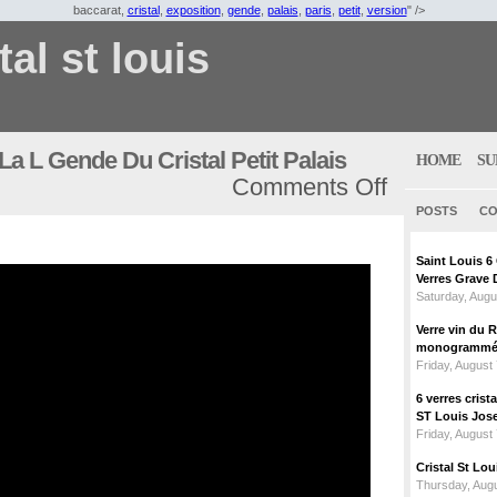
baccarat,
cristal
,
exposition
,
gende
,
palais
,
paris
,
petit
,
version
" />
tal st louis
La L Gende Du Cristal Petit Palais
HOME
SU
Comments Off
POSTS
CO
Saint Louis 
Verres Grave 
Saturday, Augu
Verre vin du 
monogrammé 
Friday, August
6 verres crist
ST Louis Jose
Friday, August
Cristal St L
Thursday, Augu