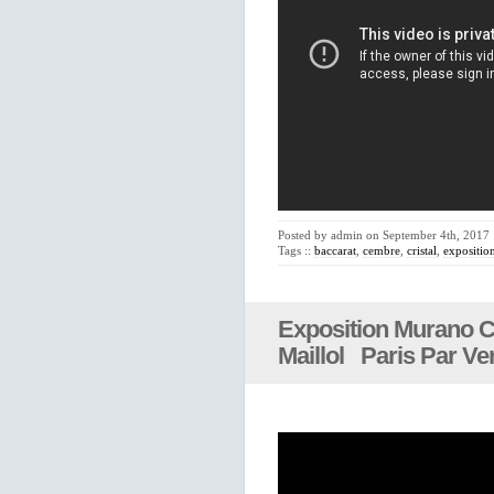
Posted by admin on September 4th, 2017 
Tags ::
baccarat
,
cembre
,
cristal
,
expositio
Exposition Murano C
Maillol Paris Par V