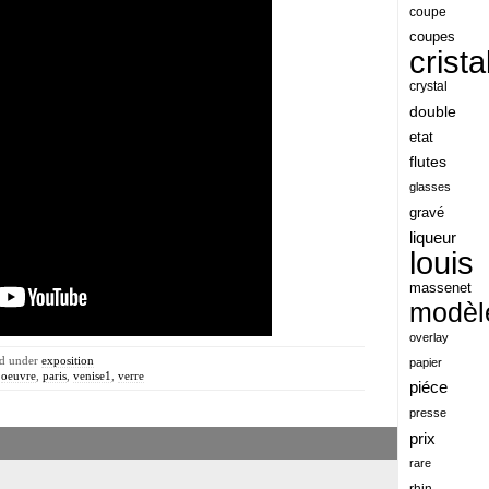
angeles
coupe
coupes
angoul
crista
animaux
crystal
antique
double
etat
antiquite
flutes
apocalypse
glasses
apollo
gravé
liqueur
applaudis
louis
arch
massenet
archaeologica
modèl
architecture
overlay
ed under
exposition
papier
ariel
,
oeuvre
,
paris
,
venise1
,
verre
piéce
arik
presse
armonica
prix
rare
arta
rhin