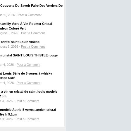
ouverte Du Savoir Faire Des Verriers De
st 6, 2026 -
Post a Comment
hantilly Verre A Vin Roemer Cristal
leur Coloré Vert
gust 5, 2026 -
Post a Comment
ristal saint Louis violine
gust 5, 2026 -
Post a Comment
 en cristal SAINT LOUIS THISTLE rouge
t 4, 2026 -
Post a Comment
nt Louis Série de 6 verres à whisky
tan taillé
t 4, 2026 -
Post a Comment
à vin en cristal de saint louis modèle
2 cm
t 3, 2026 -
Post a Comment
odèle Astrid 5 verres ancien cristal
llés h 9,1cm
t 3, 2026 -
Post a Comment