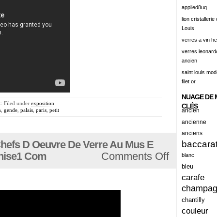
alert
applied8uq
alisation
lion cristallerie
Louis
aluminum
verres a vin h
amadeus
verres leonard
ancien
amazing
saint louis mode
america
filet or
american
NUAGE DE 
:: Filed under
exposition
amiante
CLÉS
n
,
gende
,
palais
,
paris
,
petit
ancien
ancien
ancienne
anciens
ancienes
hefs D Oeuvre De Verre Au Mus E
baccara
ancienne
enise1 Com
Comments Off
blanc
anciennes
bleu
carafe
anciens
champa
ancient
chantilly
anecdotes
couleur