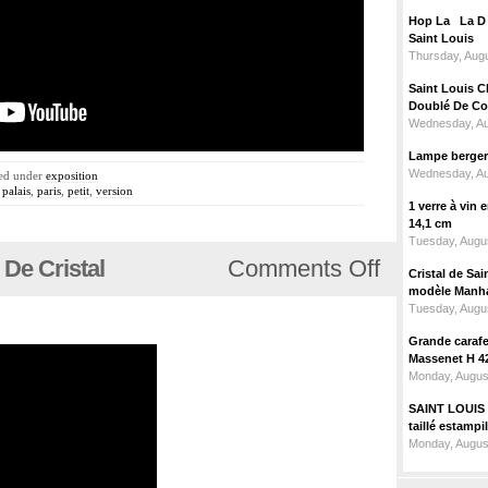
Hop La La D C
Saint Louis
Thursday, Augu
Saint Louis C
Doublé De Cou
Wednesday, Au
Lampe berger c
Wednesday, Au
led under
exposition
,
palais
,
paris
,
petit
,
version
1 verre à vin
14,1 cm
Tuesday, Augus
De Cristal
Comments Off
Cristal de Sai
modèle Manhat
Tuesday, Augus
Grande carafe 
Massenet H 4
Monday, Augus
SAINT LOUIS m
taillé estampi
Monday, Augus