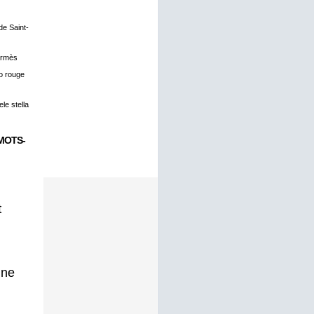
 de Saint-
ermès
o rouge
le stella
MOTS-
t
gne