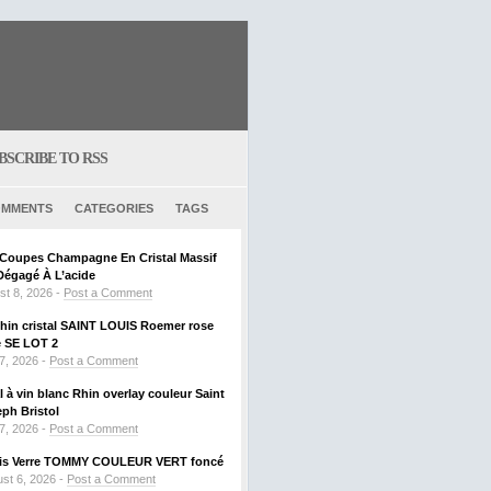
BSCRIBE TO RSS
MMENTS
CATEGORIES
TAGS
6 Coupes Champagne En Cristal Massif
Dégagé À L’acide
st 8, 2026 -
Post a Comment
Rhin cristal SAINT LOUIS Roemer rose
SE LOT 2
 7, 2026 -
Post a Comment
al à vin blanc Rhin overlay couleur Saint
ph Bristol
 7, 2026 -
Post a Comment
ouis Verre TOMMY COULEUR VERT foncé
st 6, 2026 -
Post a Comment