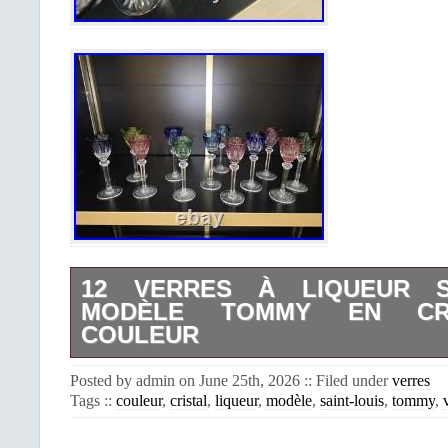
12 VERRES À LIQUEUR SA
MODÈLE TOMMY EN CR
COULEUR
Superbe suite de 12 verres à liqueur e
Posted by admin on June 25th, 2026 :: Filed under
verres
Louis, modèle Tommy, ici présentés 
Tags ::
couleur
,
cristal
,
liqueur
,
modèle
,
saint-louis
,
tommy
,
couleurs : bleu, vert, rose, rouge, tu
violacés. Le modèle Tommy, créé en 19
des grands classiques de la cristallerie