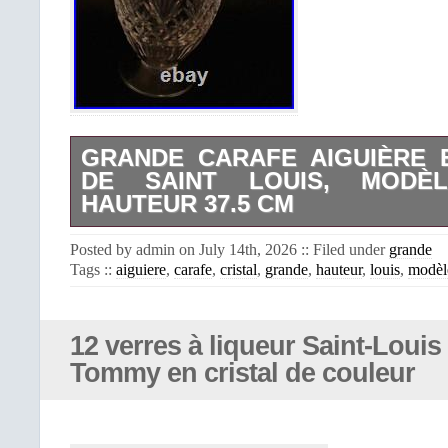
GRANDE CARAFE AIGUIÈRE 
DE SAINT LOUIS, MODÈ
HAUTEUR 37.5 CM
Superbe grande carafe aiguière en c
Posted by admin on July 14th, 2026 :: Filed under
grande
Louis Saint Louis. Hauteur totale 3
Tags ::
aiguiere
,
carafe
,
cristal
,
grande
,
hauteur
,
louis
,
modèl
sans le bouchon: 29 cm. En très bon ét
12 verres à liqueur Saint-Loui
Tommy en cristal de couleur