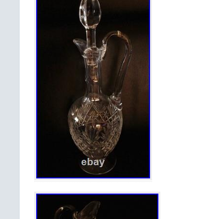
photographies font partie intégrante du 
objets et verres anciens peuvent 
petites bulles ou aspérités (noires o
sont dues à leur fabrication artisanale 
pas forcément précisées mais plutôt v
photos des annonces. Pour toute ques
pas à me contacter. Une fois les enc
merci d’attendre l’envoie de la nouvell
d’effectuer le règlement car une fois 
relais sélectionner et payer, plus 
possible. Attention, je ne rembourse
liées à Mondial Relay, ni celles de la 
ont un numéro de suivi consultable 
Mondial Relay et La Poste. Le choix 
est décidé en fonction des articles po
suivi et une protection judicieuse p
produits. VENTE ET LIVRAISON HO
Le prix réel pourrait être supérieur a
Une fois les enchères remportées, m
l’envoi de la facture avant d’effectue
Transportation carrier is choose accord
to assure a good tracking and the best