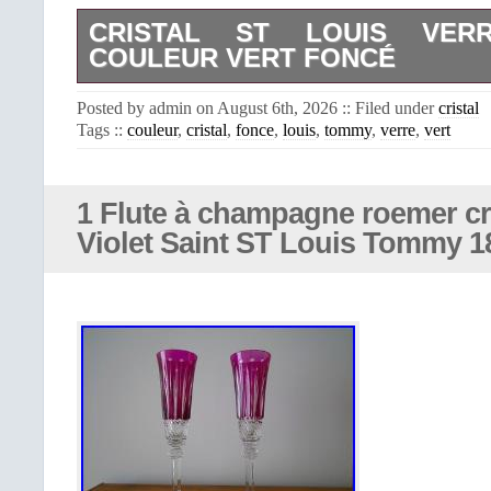
CRISTAL ST LOUIS VER
COULEUR VERT FONCÉ
Cristal St Louis Verre TOMMY 
Posted by admin on August 6th, 2026 :: Filed under
cristal
foncé. Hauteur 16,5cm, diamètre au b
Tags ::
couleur
,
cristal
,
fonce
,
louis
,
tommy
,
verre
,
vert
1 Flute à champagne roemer cri
Violet Saint ST Louis Tommy 1