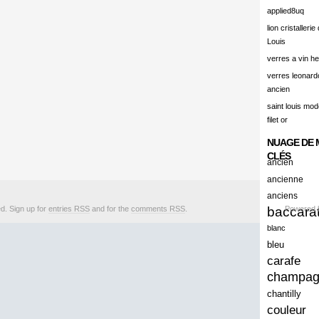
alert
applied8uq
alisation
lion cristallerie
Louis
aluminum
verres a vin h
amadeus
verres leonard
ancien
amazing
saint louis mode
america
filet or
american
NUAGE DE 
amiante
CLÉS
ancien
ancien
ancienne
anciens
ancienes
ed. Sign up for
entries RSS
and for the
comments RSS
.
baccara
Powered
ancienne
blanc
anciennes
bleu
carafe
anciens
champa
ancient
chantilly
anecdotes
couleur