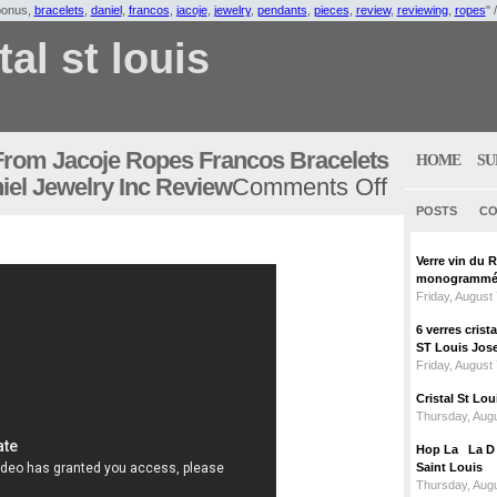
bonus,
bracelets
,
daniel
,
francos
,
jacoje
,
jewelry
,
pendants
,
pieces
,
review
,
reviewing
,
ropes
" 
tal st louis
From Jacoje Ropes Francos Bracelets
HOME
SU
el Jewelry Inc Review
Comments Off
POSTS
CO
Verre vin du 
monogrammé 
Friday, August
6 verres crist
ST Louis Jose
Friday, August
Cristal St L
Thursday, Augu
Hop La La D C
Saint Louis
Thursday, Augu