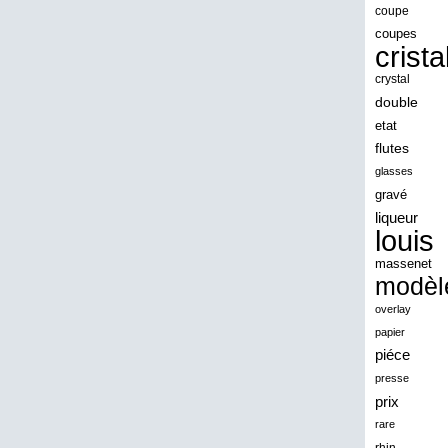
angeles
coupe
coupes
angoul
crista
animaux
crystal
antique
double
etat
antiquite
flutes
apocalypse
glasses
apollo
gravé
liqueur
applaudis
louis
arch
massenet
archaeologica
modèl
architecture
overlay
papier
ariel
piéce
arik
presse
armonica
prix
rare
arta
rhin