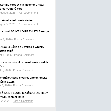
hantilly Verre A Vin Roemer Cristal
leur Coloré Vert
gust 5, 2026 -
Post a Comment
ristal saint Louis violine
gust 5, 2026 -
Post a Comment
 en cristal SAINT LOUIS THISTLE rouge
t 4, 2026 -
Post a Comment
nt Louis Série de 6 verres à whisky
tan taillé
t 4, 2026 -
Post a Comment
à vin en cristal de saint louis modèle
2 cm
t 3, 2026 -
Post a Comment
odèle Astrid 5 verres ancien cristal
llés h 9,1cm
t 3, 2026 -
Post a Comment
signé SAINT LOUIS modèle CHANTILLY
HYSTE roemer Rhin
 2, 2026 -
Post a Comment