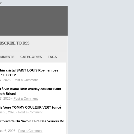
/>
BSCRIBE TO RSS
MMENTS
CATEGORIES
TAGS
Rhin cristal SAINT LOUIS Roemer rose
SE LOT 2
 7, 2026 -
Post a Comment
al à vin blanc Rhin overlay couleur Saint
ph Bristol
 7, 2026 -
Post a Comment
ouis Verre TOMMY COULEUR VERT foncé
st 6, 2026 -
Post a Comment
ouverte Du Savoir Faire Des Verriers De
st 6, 2026 -
Post a Comment