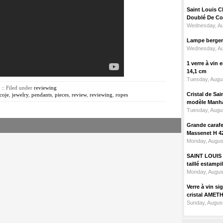
Saint Louis C
Doublé De Cou
Wednesday, Au
Lampe berger c
Wednesday, Au
1 verre à vin
14,1 cm
Tuesday, Augus
:: Filed under
reviewing
Cristal de Sai
coje
,
jewelry
,
pendants
,
pieces
,
review
,
reviewing
,
ropes
modèle Manhat
Tuesday, Augus
Grande carafe 
Massenet H 4
Monday, Augus
SAINT LOUIS m
taillé estampi
Monday, Augus
Verre à vin 
cristal AMET
Sunday, August