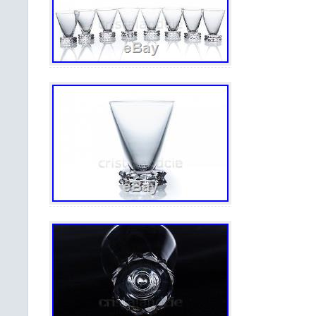
Les retours sont acceptés sous Huit j
de retour sont à la charge de l’a
remboursable. Envois deux fois par s
et le vendredi. Les envois peuvent êtr
N’oubliez pas de m’ajouter à vos fav
mes autres objets! Merci de vôtre visi
j’espère. Cet item est dans la catégor
verres\Verre, cristal\Grands noms f
flûtes, services”. Le vendeur est “the
antiquiter” et est localisé dans ce pays
peut être expédié au pays suivant: Mon