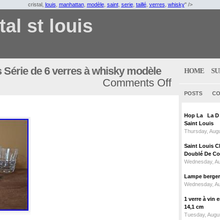
cristal,
louis
,
manhattan
,
modèle
,
saint
,
serie
,
taillé
,
verres
,
whisky
" />
tal st louis
is Série de 6 verres à whisky modèle
HOME
SU
Comments Off
POSTS
CO
Hop La La D C
Saint Louis
Thursday, Augu
Saint Louis C
Doublé De Cou
Wednesday, Au
Lampe berger c
Wednesday, Au
1 verre à vin
14,1 cm
Tuesday, Augus