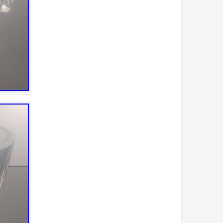
bain
bande
bargain
basin
bato
bayel
beau
beautiful
beaux
belle
belles
best
biblevision
bicarbonate