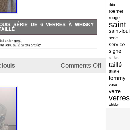
rhin
artisan
roemer
artisanat
rouge
saint
LOUIS SÉRIE DE 6 VERRES À WHISKY
arts
AILLÉ
saint-lou
assiette
 de 6 verres à whisky. Diamètre au buvant : 8,4cm. 4
serie
nfimes éclats au buvant (voir photos).
iled under
cristal
assiettes
service
aint
,
serie
,
taillé
,
verres
,
whisky
signe
atelier
sulfure
atsunobu
taillé
 louis
Comments Off
attribuer
thistle
tommy
authentique
vase
aventures
verre
avoid
verres
baccarat
whisky
baccarat-vase
baccaratst
baccarrat