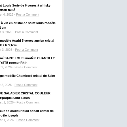
nt Louis Série de 6 verres à whisky
tan taillé
t 4, 2026 -
Post a Comment
à vin en cristal de saint louis modèle
2 cm
t 3, 2026 -
Post a Comment
odèle Astrid 5 verres ancien cristal
llés h 9,1cm
t 3, 2026 -
Post a Comment
signé SAINT LOUIS modèle CHANTILLY
HYSTE roemer Rhin
 2, 2026 -
Post a Comment
uge modèle Chambord cristal de Saint
 2, 2026 -
Post a Comment
PE SALADIER CRISTAL COULEUR
Epoque Saint-Louis
st 1, 2026 -
Post a Comment
ueur de couleur bleu cobalt cristal de
odèle joseph
st 1, 2026 -
Post a Comment