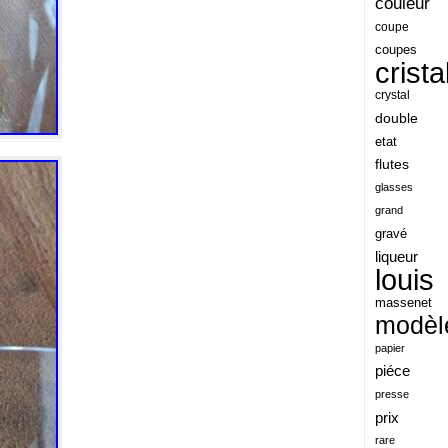
couleur
angeles
coupe
coupes
angoul
crista
animaux
crystal
antique
double
etat
antiquite
flutes
apocalypse
glasses
apollo
grand
gravé
applaudis
liqueur
arch
louis
archaeologica
massenet
modèl
architecture
papier
ariel
piéce
arik
presse
armonica
prix
rare
arta