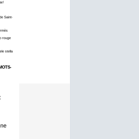
ar/
 de Saint-
ermès
o rouge
le stella
MOTS-
t
gne