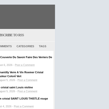
BSCRIBE TO RSS
MMENTS
CATEGORIES
TAGS
ouverte Du Savoir Faire Des Verriers De
st 6, 2026 -
Post a Comment
hantilly Verre A Vin Roemer Cristal
leur Coloré Vert
gust 5, 2026 -
Post a Comment
ristal saint Louis violine
gust 5, 2026 -
Post a Comment
 en cristal SAINT LOUIS THISTLE rouge
t 4, 2026 -
Post a Comment