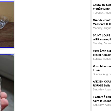
Cristal de Sai
modèle Manhat
Tuesday, Augus
Grande carafe 
Massenet H 4
Monday, Augus
SAINT LOUIS m
taillé estampi
Monday, Augus
Verre à vin 
cristal AMET
Sunday, August
Verre bleu ro
Louis
Sunday, August
ANCIEN COU
ROUGE Belle 
Saturday, Augu
1 carafe à liq
saint louis m
Saturday, Augu