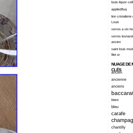
louis-liquor-cell
alert
applied8uq
alisation
lion cristallerie
Louis
aluminum
verres a vin h
amadeus
verres leonard
ancien
amazing
saint louis mode
america
filet or
american
NUAGE DE 
amiante
CLÉS
ancien
ancien
ancienne
anciens
ancienes
baccara
ancienne
blanc
anciennes
bleu
carafe
anciens
champa
ancient
chantilly
anecdotes