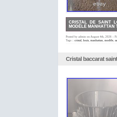
CRISTAL DE SAINT 
MODÈLE MANHATTAN T
Cristal de Saint Louis. Série
sont en parfait état, 2 ont d’i
Posted by admin on August 4th, 2026 :: F
Tags ::
cristal
,
louis
,
manhattan
,
modèle
,
s
Cristal baccarat saint