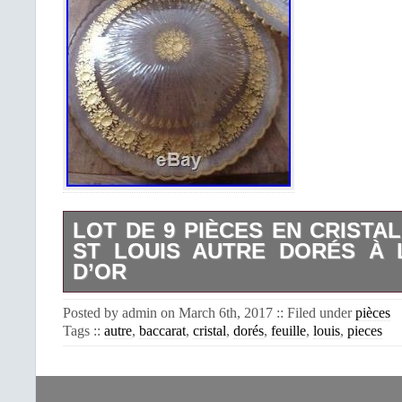
LOT DE 9 PIÈCES EN CRISTA
ST LOUIS AUTRE DORÉS À 
D’OR
Lot de 9 pièces en cristal baccarat St
Posted by admin on March 6th, 2017 :: Filed under
pièces
Dorés à la feuille d’or. À décor de fl
Tags ::
autre
,
baccarat
,
cristal
,
dorés
,
feuille
,
louis
,
pieces
feuilles. J’ai mis d’autres objets en cr
petites assiettes diam 17.5 cm. 1 c
cm. 1 bol diam 12 cm hauteur 6 cm. 
diam 3.5 cm hauteur 5 cm. 1 drage