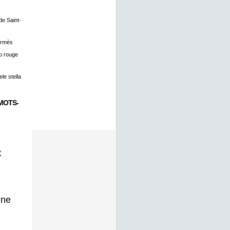
 de Saint-
ermès
o rouge
le stella
MOTS-
t
gne