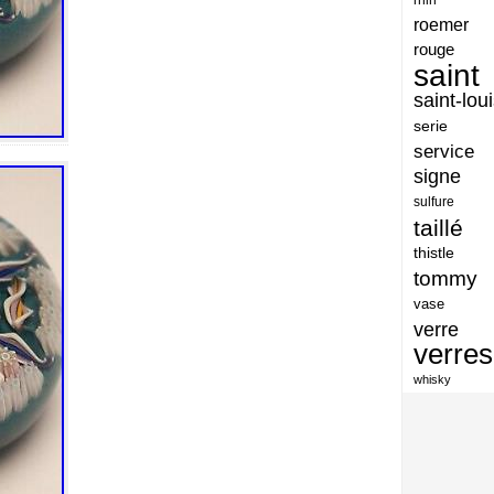
artisan
roemer
artisanat
rouge
saint
arts
saint-lou
assiette
serie
assiettes
service
signe
atelier
sulfure
atsunobu
taillé
attribuer
thistle
tommy
authentique
vase
aventures
verre
avoid
verres
baccarat
whisky
baccarat-vase
baccaratst
baccarrat