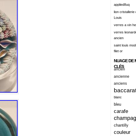
alert
applied8uq
alisation
lion cristallerie
Louis
aluminum
verres a vin h
amadeus
verres leonard
ancien
amazing
saint louis mode
america
filet or
american
NUAGE DE 
amiante
CLÉS
ancien
ancien
ancienne
anciens
ancienes
baccara
ancienne
blanc
anciennes
bleu
carafe
anciens
champa
ancient
chantilly
anecdotes
couleur