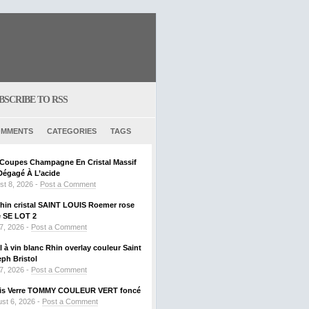
BSCRIBE TO RSS
MMENTS
CATEGORIES
TAGS
6 Coupes Champagne En Cristal Massif
Dégagé À L’acide
st 8, 2026 -
Post a Comment
Rhin cristal SAINT LOUIS Roemer rose
SE LOT 2
 7, 2026 -
Post a Comment
al à vin blanc Rhin overlay couleur Saint
ph Bristol
 7, 2026 -
Post a Comment
ouis Verre TOMMY COULEUR VERT foncé
st 6, 2026 -
Post a Comment