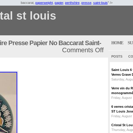
baccarat,
paperweight
,
papier
,
perthshire
,
presse
,
saint-louis
" />
tal st louis
re Presse Papier No Baccarat Saint-
HOME
SU
Comments Off
POSTS
CO
Saint Louis 
Verres Grave 
Saturday, Augu
Verre vin du 
monogrammé 
Friday, August
6 verres crist
ST Louis Jose
Friday, August
Cristal St L
Thursday, Augu