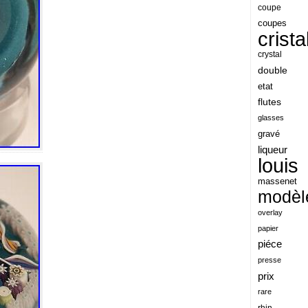
angeles
coupe
coupes
angoul
crista
animaux
crystal
antique
double
etat
antiquite
flutes
apocalypse
glasses
apollo
gravé
liqueur
applaudis
louis
arch
massenet
archaeologica
modèl
architecture
overlay
papier
ariel
piéce
arik
presse
armonica
prix
rare
arta
rhin