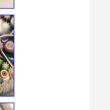
bain
bande
bargain
basin
bato
bayel
beau
beautiful
beaux
belle
belles
best
biblevision
bicarbonate
bienfaits