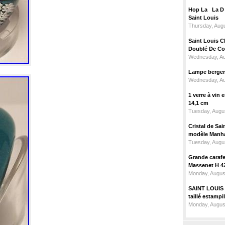
Hop La La D C
Saint Louis
Thursday, Augu
Saint Louis C
Doublé De Cou
Wednesday, Au
Lampe berger c
Wednesday, Au
1 verre à vin
14,1 cm
Tuesday, Augus
Cristal de Sai
modèle Manhat
Tuesday, Augus
Grande carafe 
Massenet H 4
Monday, Augus
SAINT LOUIS m
taillé estampi
Monday, Augus