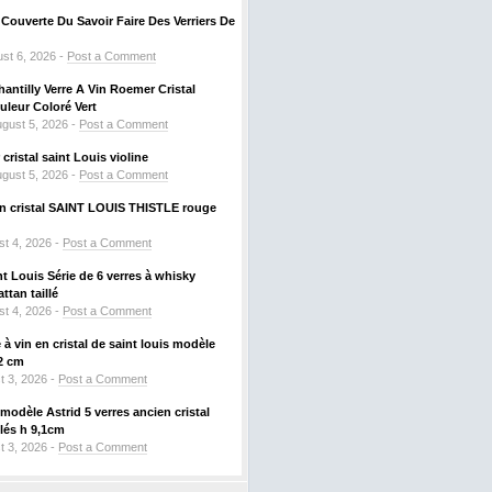
ouverte Du Savoir Faire Des Verriers De
st 6, 2026 -
Post a Comment
hantilly Verre A Vin Roemer Cristal
leur Coloré Vert
gust 5, 2026 -
Post a Comment
ristal saint Louis violine
gust 5, 2026 -
Post a Comment
 en cristal SAINT LOUIS THISTLE rouge
t 4, 2026 -
Post a Comment
nt Louis Série de 6 verres à whisky
tan taillé
t 4, 2026 -
Post a Comment
à vin en cristal de saint louis modèle
2 cm
t 3, 2026 -
Post a Comment
odèle Astrid 5 verres ancien cristal
llés h 9,1cm
t 3, 2026 -
Post a Comment