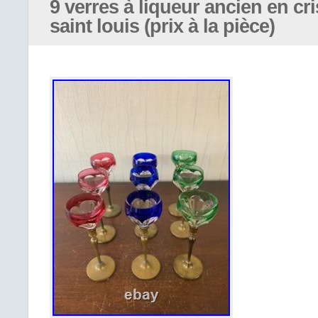
vous enverrai une facture modifiée 
9 verres à liqueur ancien en cri
d’envoi au plus juste avant votre p
saint louis (prix à la pièce)
protégé et sécurisé.