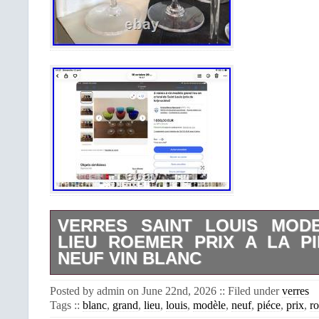
VERRES SAINT LOUIS MOD
LIEU ROEMER PRIX A LA P
NEUF VIN BLANC
Attention prix pour un seul verre : Ve
Posted by admin on June 22nd, 2026 :: Filed under
verres
Louis, neuf, signes SL. Déclarer la c
Tags ::
blanc
,
grand
,
lieu
,
louis
,
modèle
,
neuf
,
piéce
,
prix
,
r
avant de conclure l’achat pour valider l