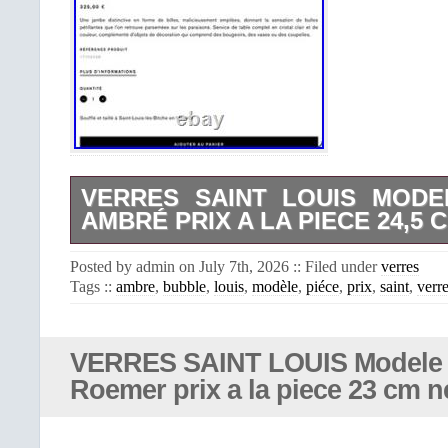
VERRES SAINT LOUIS MODE
AMBRÉ PRIX A LA PIECE 24,5 
12 verres prix à la pièce en cristal
Posted by admin on July 7th, 2026 :: Filed under
verres
couleur ambrée magnifique modèle 
Tags ::
ambre
,
bubble
,
louis
,
modèle
,
piéce
,
prix
,
saint
,
verr
24,5 cm. Marque au tampon SL sous
très peu servi en parfait état.
VERRES SAINT LOUIS Modele
Roemer prix a la piece 23 cm n