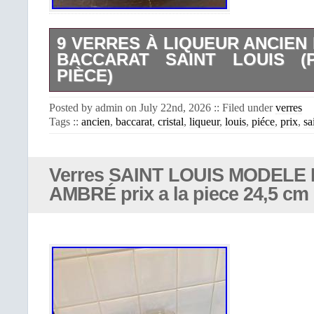
9 VERRES À LIQUEUR ANCIEN 
BACCARAT SAINT LOUIS (
PIÈCE)
9 verres à liqueur ancien en crista
Posted by admin on July 22nd, 2026 :: Filed under
verres
estampillé de la marque. Prix à la piè
Tags ::
ancien
,
baccarat
,
cristal
,
liqueur
,
louis
,
piéce
,
prix
,
sa
hauteur : 12.8 cm. Diamètre : 4.2 c
livraison groupée (je vous enverr
modifiée avec les frais d’envoi au p
votre paiement). Envoi protégé et sécu
Verres SAINT LOUIS MODELE
AMBRÉ prix a la piece 24,5 cm