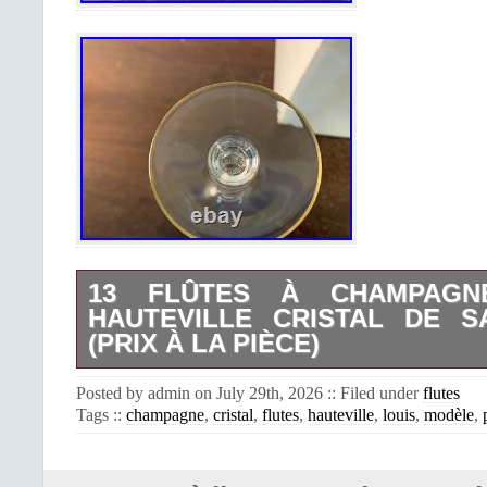
13 FLÛTES À CHAMPAGN
HAUTEVILLE CRISTAL DE S
(PRIX À LA PIÈCE)
13 flûtes à champagne modèle Hautev
Posted by admin on July 29th, 2026 :: Filed under
flutes
Saint Louis (prix à la pièce). Estampill
Tags ::
champagne
,
cristal
,
flutes
,
hauteville
,
louis
,
modèle
,
filet or en parfait état. Prix à la pièc
Carton en l’état. Dimensions : ha
Diamètre : 5.7 cm. Pensez à la livrai