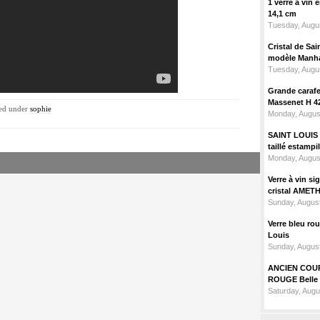
1 verre à vin
14,1 cm
Tuesday, Augus
Cristal de Sai
modèle Manhat
Tuesday, Augus
Grande carafe 
Massenet H 4
led under
sophie
Monday, Augus
SAINT LOUIS m
taillé estampi
Monday, Augus
Verre à vin 
cristal AMET
Sunday, August
Verre bleu ro
Louis
Sunday, August
ANCIEN COU
ROUGE Belle 
Saturday, Augu