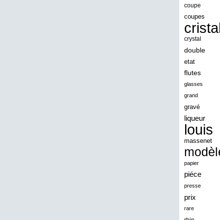
angeles
coupe
coupes
angoul
crista
animaux
crystal
antique
double
etat
antiquite
flutes
apocalypse
glasses
apollo
grand
gravé
applaudis
liqueur
arch
louis
archaeologica
massenet
modèl
architecture
papier
ariel
piéce
arik
presse
armonica
prix
rare
arta
rhin