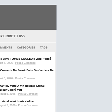
BSCRIBE TO RSS
MMENTS
CATEGORIES
TAGS
ouis Verre TOMMY COULEUR VERT foncé
st 6, 2026 -
Post a Comment
ouverte Du Savoir Faire Des Verriers De
st 6, 2026 -
Post a Comment
hantilly Verre A Vin Roemer Cristal
leur Coloré Vert
gust 5, 2026 -
Post a Comment
ristal saint Louis violine
gust 5, 2026 -
Post a Comment