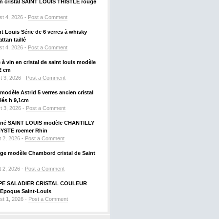
 en cristal SAINT LOUIS THISTLE rouge
t 4, 2026 -
Post a Comment
nt Louis Série de 6 verres à whisky
tan taillé
t 4, 2026 -
Post a Comment
à vin en cristal de saint louis modèle
2 cm
t 3, 2026 -
Post a Comment
odèle Astrid 5 verres ancien cristal
llés h 9,1cm
t 3, 2026 -
Post a Comment
signé SAINT LOUIS modèle CHANTILLY
HYSTE roemer Rhin
 2, 2026 -
Post a Comment
uge modèle Chambord cristal de Saint
 2, 2026 -
Post a Comment
PE SALADIER CRISTAL COULEUR
Epoque Saint-Louis
st 1, 2026 -
Post a Comment