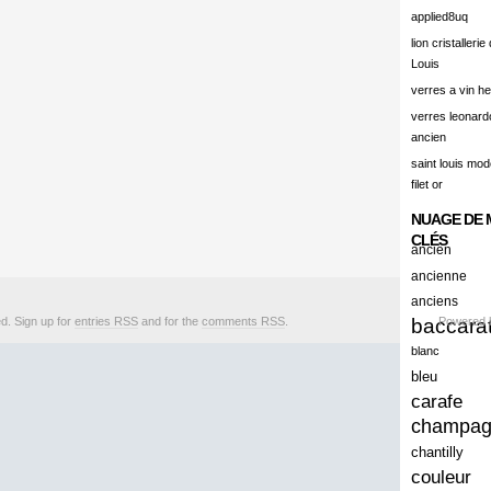
alert
applied8uq
alisation
lion cristallerie
Louis
aluminum
verres a vin h
amadeus
verres leonard
ancien
amazing
saint louis mode
america
filet or
american
NUAGE DE 
amiante
CLÉS
ancien
ancien
ancienne
anciens
ancienes
ed. Sign up for
entries RSS
and for the
comments RSS
.
baccara
Powered
ancienne
blanc
anciennes
bleu
carafe
anciens
champa
ancient
chantilly
anecdotes
couleur