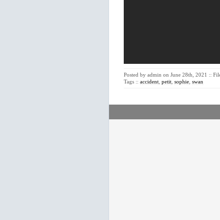
Posted by admin on June 28th, 2021 :: Fi
Tags ::
accident
,
petit
,
sophie
,
swan