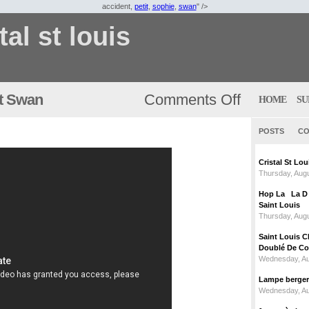
accident,
petit
,
sophie
,
swan
" />
tal st louis
nt Swan
Comments Off
HOME
SU
POSTS
CO
Cristal St L
Thursday, Augu
Hop La La D C
Saint Louis
Thursday, Augu
Saint Louis C
Doublé De Cou
Wednesday, Au
Lampe berger c
Wednesday, Au