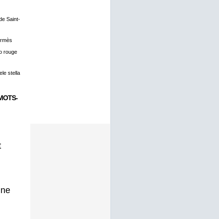
 de Saint-
ermès
o rouge
le stella
MOTS-
t
gne