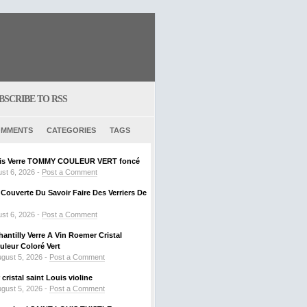
BSCRIBE TO RSS
MMENTS
CATEGORIES
TAGS
ouis Verre TOMMY COULEUR VERT foncé
st 6, 2026 -
Post a Comment
ouverte Du Savoir Faire Des Verriers De
st 6, 2026 -
Post a Comment
hantilly Verre A Vin Roemer Cristal
leur Coloré Vert
gust 5, 2026 -
Post a Comment
ristal saint Louis violine
gust 5, 2026 -
Post a Comment