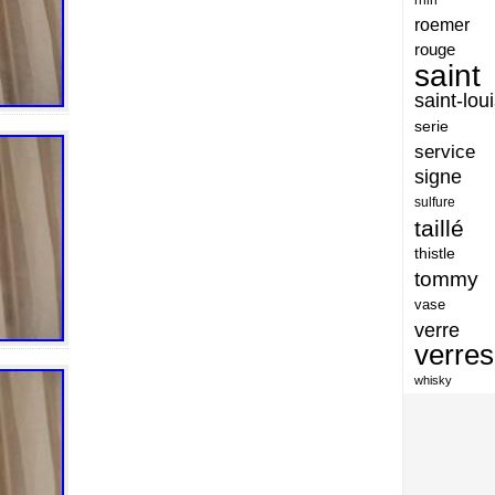
artisan
roemer
artisanat
rouge
saint
arts
saint-lou
assiette
serie
assiettes
service
signe
atelier
sulfure
atsunobu
taillé
attribuer
thistle
tommy
authentique
vase
aventures
verre
avoid
verres
baccarat
whisky
baccarat-vase
baccaratst
baccarrat