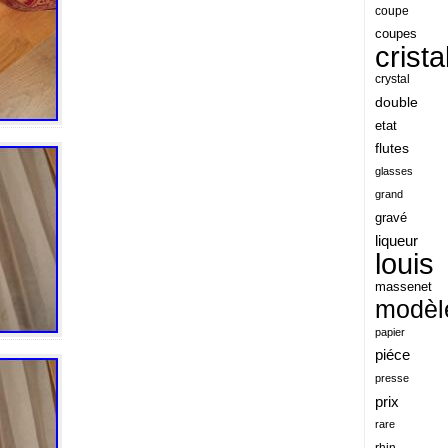
angeles
coupe
coupes
angoul
crista
animaux
crystal
antique
double
etat
antiquite
flutes
apocalypse
glasses
apollo
grand
gravé
applaudis
liqueur
arch
louis
archaeologica
massenet
modèl
architecture
papier
ariel
piéce
arik
presse
armonica
prix
rare
arta
rhin