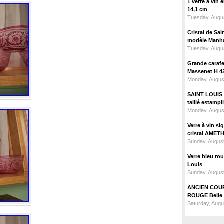
1 verre à vin
14,1 cm
Tuesday, Augus
Cristal de Sai
modèle Manhat
Tuesday, Augus
Grande carafe 
Massenet H 4
Monday, Augus
SAINT LOUIS m
taillé estampi
Monday, Augus
Verre à vin 
cristal AMET
Sunday, August
Verre bleu ro
Louis
Sunday, August
ANCIEN COU
ROUGE Belle 
Saturday, Augu