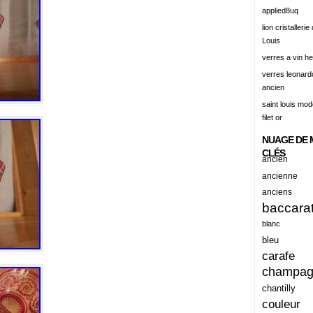
alert
applied8uq
alisation
lion cristallerie
Louis
aluminum
verres a vin h
amadeus
verres leonard
ancien
amazing
saint louis mode
america
filet or
american
NUAGE DE 
amiante
CLÉS
ancien
ancien
ancienne
anciens
ancienes
baccara
ancienne
blanc
anciennes
bleu
carafe
anciens
champa
ancient
chantilly
anecdotes
couleur