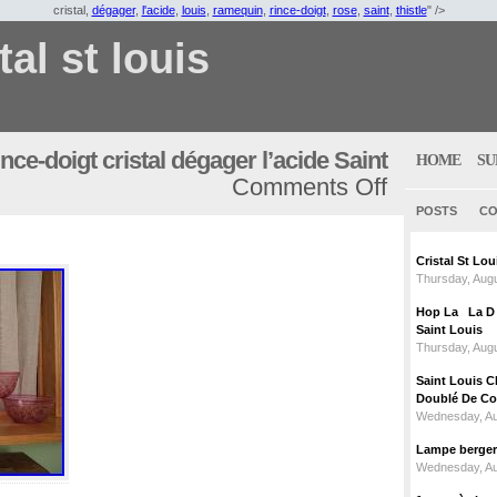
cristal,
dégager
,
l'acide
,
louis
,
ramequin
,
rince-doigt
,
rose
,
saint
,
thistle
" />
tal st louis
nce-doigt cristal dégager l’acide Saint
HOME
SU
Comments Off
POSTS
CO
Cristal St L
Thursday, Augu
Hop La La D C
Saint Louis
Thursday, Augu
Saint Louis C
Doublé De Cou
Wednesday, Au
Lampe berger c
Wednesday, Au