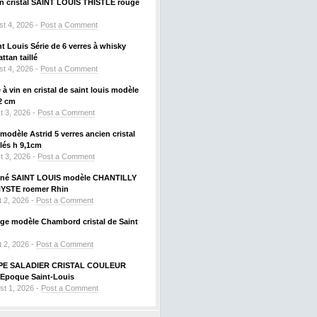
 en cristal SAINT LOUIS THISTLE rouge
t 4, 2026 -
Post a Comment
nt Louis Série de 6 verres à whisky
tan taillé
t 4, 2026 -
Post a Comment
à vin en cristal de saint louis modèle
2 cm
t 3, 2026 -
Post a Comment
odèle Astrid 5 verres ancien cristal
llés h 9,1cm
t 3, 2026 -
Post a Comment
signé SAINT LOUIS modèle CHANTILLY
HYSTE roemer Rhin
 2, 2026 -
Post a Comment
uge modèle Chambord cristal de Saint
 2, 2026 -
Post a Comment
PE SALADIER CRISTAL COULEUR
Epoque Saint-Louis
st 1, 2026 -
Post a Comment