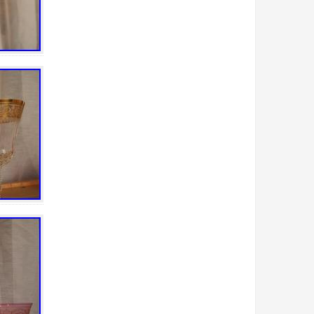
bain
bande
bargain
basin
bato
bayel
beau
beautiful
beaux
belle
belles
best
biblevision
bicarbonate
bienfaits