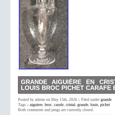
GRANDE AIGUIÈRE EN CRIS
LOUIS BROC PICHET CARAFE 
Grande Aiguière / broc à eau ou vin E
Posted by admin on May 15th, 2026 :: Filed under
grande
LOUIS, tampon dessous et presence de 
Tags ::
aiguiere
,
broc
,
carafe
,
cristal
,
grande
,
louis
,
pichet
le broc (voir photos). Broc Pichet 
Both comments and pings are currently closed.
Hauteur 32,5cm, largeur 13cm, dia