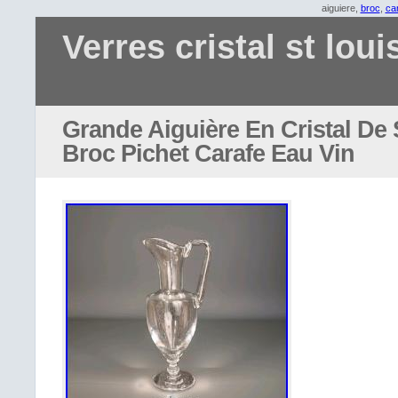
aiguiere,
broc
,
ca
Verres cristal st loui
Grande Aiguière En Cristal De
Broc Pichet Carafe Eau Vin