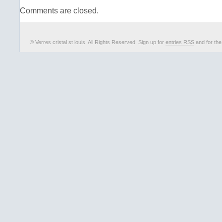
Comments are closed.
© Verres cristal st louis. All Rights Reserved. Sign up for
entries RSS
and for th