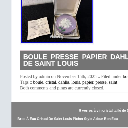
BOULE PRESSE PAPIER DAHL
DE SAINT LOUIS
Boule presse papier Dahlia cristal 
Posted by admin on November 15th, 2025 :: Filed under
bo
Avec étiquette de la marque et certifi
Tags ::
boule
,
cristal
,
dahlia
,
louis
,
papier
,
presse
,
saint
cm. Pensez à la livraison groupée (j
Both comments and pings are currently closed.
une facture modifiée avec les frais 
juste avant votre paiement). Env
sécurisé.
9 verres à vin cristal taillé d
Broc À Eau Cristal De Saint Louis Pichet Style Adour Bon État