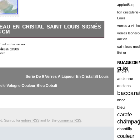
alert
applied8uq
alisation
lion cristallerie
Louis
aluminum
verres a vin h
EAU EN CRISTAL SAINT LOUIS SIGNÉS
amadeus
8 CM
verres leonard
ancien
tal Saint Louis signés – Modèle Lasalle – H : 18 cm.
amazing
mètre pied : 8 cm.
Filed under
verres
saint louis mode
signes
,
verres
america
filet or
osed.
american
NUAGE DE 
amiante
CLÉS
ancien
Serie De 6 Verres A Liqueur En Cristal St Louis
ancien
ancienne
dele Vologne Couleur Bleu Cobalt
anciens
ancienes
baccara
ancienne
blanc
anciennes
bleu
carafe
anciens
ed. Sign up for
entries RSS
and for the
comments RSS
.
champa
Powered
ancient
chantilly
anecdotes
couleur