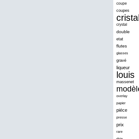
angeles
coupe
coupes
angoul
crista
animaux
crystal
antique
double
etat
antiquite
flutes
apocalypse
glasses
apollo
gravé
liqueur
applaudis
louis
arch
massenet
archaeologica
modèl
architecture
overlay
papier
ariel
piéce
arik
presse
armonica
prix
rare
arta
rhin