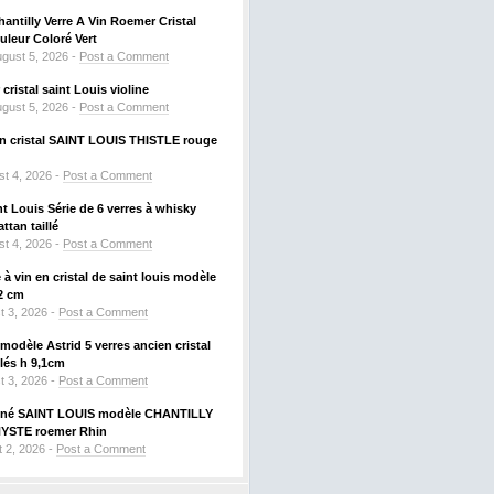
hantilly Verre A Vin Roemer Cristal
leur Coloré Vert
gust 5, 2026 -
Post a Comment
ristal saint Louis violine
gust 5, 2026 -
Post a Comment
 en cristal SAINT LOUIS THISTLE rouge
t 4, 2026 -
Post a Comment
nt Louis Série de 6 verres à whisky
tan taillé
t 4, 2026 -
Post a Comment
à vin en cristal de saint louis modèle
2 cm
t 3, 2026 -
Post a Comment
odèle Astrid 5 verres ancien cristal
llés h 9,1cm
t 3, 2026 -
Post a Comment
signé SAINT LOUIS modèle CHANTILLY
HYSTE roemer Rhin
 2, 2026 -
Post a Comment