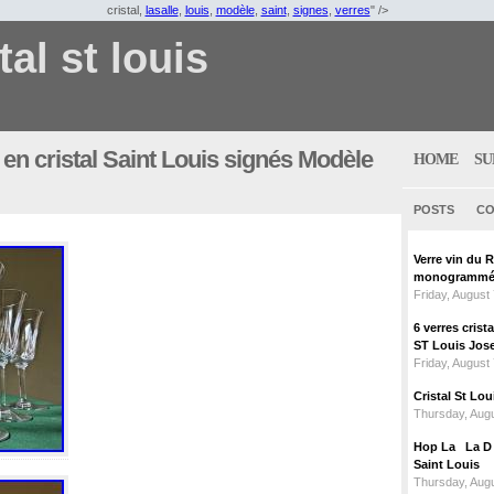
cristal,
lasalle
,
louis
,
modèle
,
saint
,
signes
,
verres
" />
tal st louis
 en cristal Saint Louis signés Modèle
HOME
SU
POSTS
CO
Verre vin du 
monogrammé 
Friday, August
6 verres crist
ST Louis Jose
Friday, August
Cristal St L
Thursday, Augu
Hop La La D C
Saint Louis
Thursday, Augu