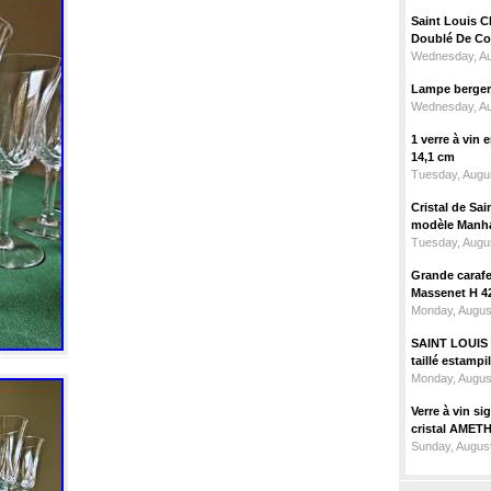
Saint Louis C
Doublé De Cou
Wednesday, Au
Lampe berger c
Wednesday, Au
1 verre à vin
14,1 cm
Tuesday, Augus
Cristal de Sai
modèle Manhat
Tuesday, Augus
Grande carafe 
Massenet H 4
Monday, Augus
SAINT LOUIS m
taillé estampi
Monday, Augus
Verre à vin 
cristal AMET
Sunday, August