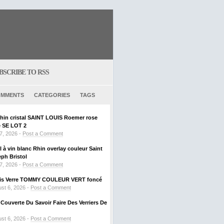
BSCRIBE TO RSS
MMENTS
CATEGORIES
TAGS
Rhin cristal SAINT LOUIS Roemer rose
SE LOT 2
 7, 2026 -
Post a Comment
al à vin blanc Rhin overlay couleur Saint
ph Bristol
 7, 2026 -
Post a Comment
ouis Verre TOMMY COULEUR VERT foncé
st 6, 2026 -
Post a Comment
ouverte Du Savoir Faire Des Verriers De
st 6, 2026 -
Post a Comment