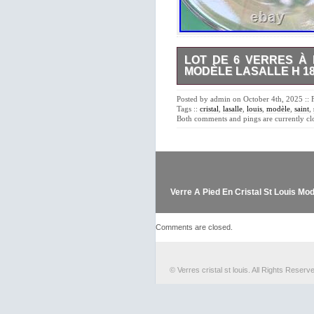
LOT DE 6 VERRES À 
MODÈLE LASALLE H 1
Lot de 6 verres à eau en cris
Diamètre buvant : 8,8 cm. Dia
Posted by admin on October 4th, 2025 :: 
Tags ::
cristal
,
lasalle
,
louis
,
modèle
,
saint
,
Both comments and pings are currently cl
Verre A Pied En Cristal St Louis Mo
Comments are closed.
© Verres cristal st louis. All Rights Reserv