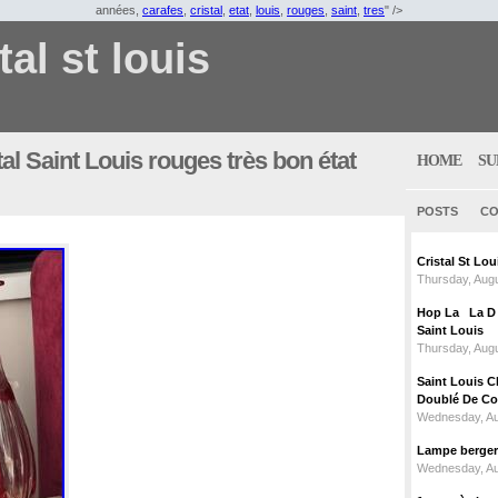
années,
carafes
,
cristal
,
etat
,
louis
,
rouges
,
saint
,
tres
" />
tal st louis
tal Saint Louis rouges très bon état
HOME
SU
POSTS
CO
Cristal St L
Thursday, Augu
Hop La La D C
Saint Louis
Thursday, Augu
Saint Louis C
Doublé De Cou
Wednesday, Au
Lampe berger c
Wednesday, Au