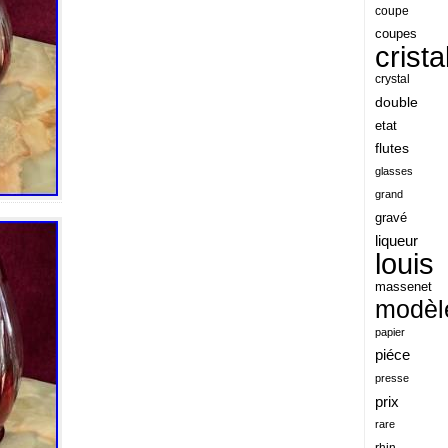
angeles
coupe
coupes
angoul
crista
animaux
crystal
antique
double
etat
antiquite
flutes
apocalypse
glasses
apollo
grand
gravé
applaudis
liqueur
arch
louis
archaeologica
massenet
modèl
architecture
papier
ariel
piéce
arik
presse
armonica
prix
rare
arta
rhin