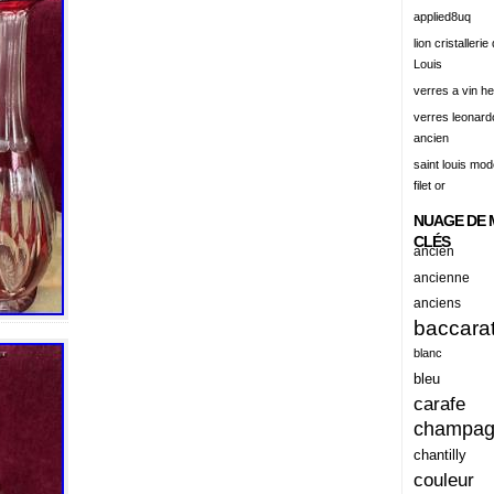
alert
applied8uq
alisation
lion cristallerie
Louis
aluminum
verres a vin h
amadeus
verres leonard
ancien
amazing
saint louis mode
america
filet or
american
NUAGE DE 
amiante
CLÉS
ancien
ancien
ancienne
anciens
ancienes
baccara
ancienne
blanc
anciennes
bleu
carafe
anciens
champa
ancient
chantilly
anecdotes
couleur