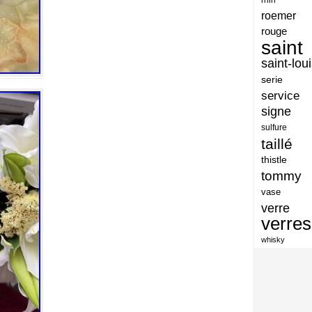
artisan
roemer
artisanat
rouge
saint
arts
saint-lou
assiette
serie
assiettes
service
signe
atelier
sulfure
atsunobu
taillé
attribuer
thistle
tommy
authentique
vase
aventures
verre
avoid
verres
baccarat
whisky
baccarat-vase
baccaratst
baccarrat