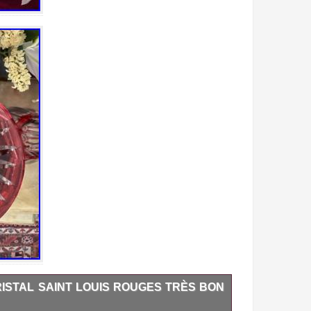
bain
bande
bargain
basin
bato
bayel
beau
beautiful
beaux
belle
belles
best
biblevision
bicarbonate
RISTAL SAINT LOUIS ROUGES TRÈS BON
bienfaits