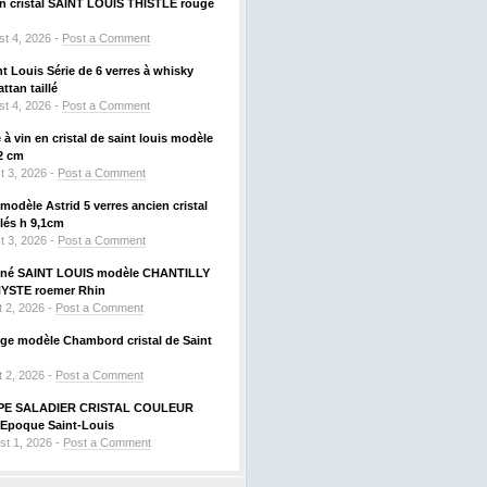
 en cristal SAINT LOUIS THISTLE rouge
t 4, 2026 -
Post a Comment
nt Louis Série de 6 verres à whisky
tan taillé
t 4, 2026 -
Post a Comment
à vin en cristal de saint louis modèle
2 cm
t 3, 2026 -
Post a Comment
odèle Astrid 5 verres ancien cristal
llés h 9,1cm
t 3, 2026 -
Post a Comment
signé SAINT LOUIS modèle CHANTILLY
HYSTE roemer Rhin
 2, 2026 -
Post a Comment
uge modèle Chambord cristal de Saint
 2, 2026 -
Post a Comment
PE SALADIER CRISTAL COULEUR
Epoque Saint-Louis
st 1, 2026 -
Post a Comment