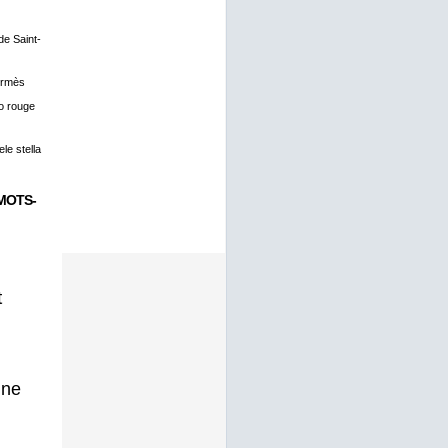
 de Saint-
ermès
o rouge
le stella
MOTS-
t
gne