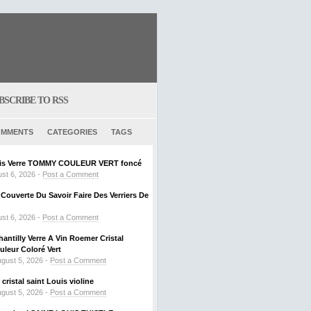
BSCRIBE TO RSS
MMENTS
CATEGORIES
TAGS
ouis Verre TOMMY COULEUR VERT foncé
st 6, 2026 -
Post a Comment
ouverte Du Savoir Faire Des Verriers De
st 6, 2026 -
Post a Comment
hantilly Verre A Vin Roemer Cristal
leur Coloré Vert
gust 5, 2026 -
Post a Comment
ristal saint Louis violine
gust 5, 2026 -
Post a Comment