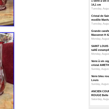
1 verre à vin
14,1 cm
Tuesday, Augus
Cristal de Sai
modèle Manhat
Tuesday, Augus
Grande carafe 
Massenet H 4
Monday, Augus
SAINT LOUIS m
taillé estampi
Monday, Augus
Verre à vin 
cristal AMET
Sunday, August
Verre bleu ro
Louis
Sunday, August
ANCIEN COU
ROUGE Belle 
Saturday, Augu