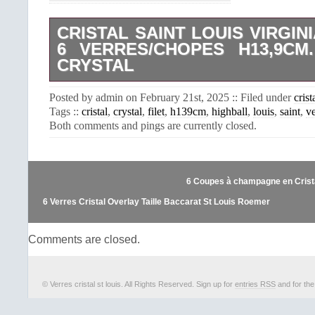
CRISTAL SAINT LOUIS VIRGINI
6 VERRES/CHOPES H13,9CM
CRYSTAL
6 verres / Chopes en cristal Saint 
Posted by admin on February 21st, 2025 :: Filed under
crist
Virginia filet or. Au catalogue de 197
Tags ::
cristal
,
crystal
,
filet
,
h139cm
,
highball
,
louis
,
saint
,
v
la gravure à roue sublimé par deux file
Both comments and pings are currently closed.
état, aucun accident. Probablement jam
De manière générale, hauteur 13,9cm
buvant 7,1cm. Une carafe de type ” fla
également en vente. Le montant en in
6 Coupes à champagne en Crist
régler sous 7 jours ouvrables à partir 
commande. Votre colis est expédié d
6 Verres Cristal Overlay Taille Baccarat St Louis Roemer
48h ouvrables une fois votre paieme
numéro de suivi vous sera remis. 
Comments are closed.
livraison Nationale 48/72h. Un soin tout
apporté lors de l’emballage, l’utilisat
tels que le papier à bulle, journaux, 
permettent de réaliser des colis
© Verres cristal st louis. All Rights Reserved. Sign up for
entries RSS
and for th
professionnels.