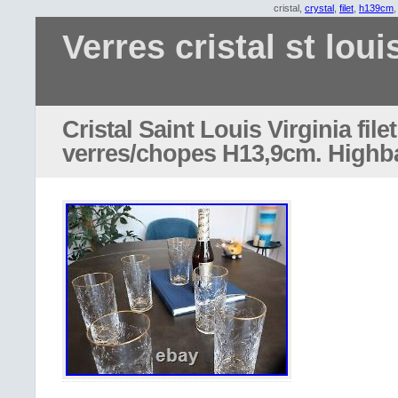
cristal,
crystal
,
filet
,
h139cm
Verres cristal st loui
Cristal Saint Louis Virginia filet
verres/chopes H13,9cm. Highbal