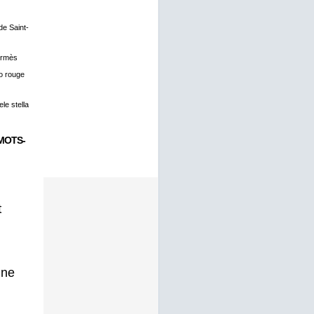
 de Saint-
ermès
o rouge
le stella
MOTS-
t
gne