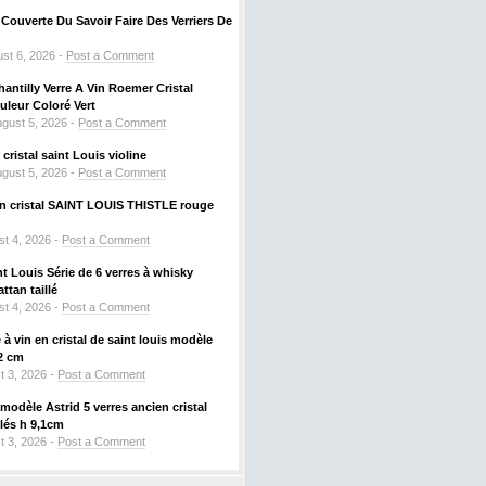
ouverte Du Savoir Faire Des Verriers De
st 6, 2026 -
Post a Comment
hantilly Verre A Vin Roemer Cristal
leur Coloré Vert
gust 5, 2026 -
Post a Comment
ristal saint Louis violine
gust 5, 2026 -
Post a Comment
 en cristal SAINT LOUIS THISTLE rouge
t 4, 2026 -
Post a Comment
nt Louis Série de 6 verres à whisky
tan taillé
t 4, 2026 -
Post a Comment
à vin en cristal de saint louis modèle
2 cm
t 3, 2026 -
Post a Comment
odèle Astrid 5 verres ancien cristal
llés h 9,1cm
t 3, 2026 -
Post a Comment