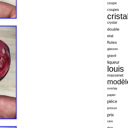
angeles
coupe
coupes
angoul
crista
animaux
crystal
antique
double
etat
antiquite
flutes
apocalypse
glasses
apollo
gravé
liqueur
applaudis
louis
arch
massenet
archaeologica
modèl
architecture
overlay
papier
ariel
piéce
arik
presse
armonica
prix
rare
arta
rhin