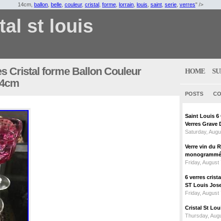
14cm,
ballon
,
belle
,
couleur
,
cristal
,
forme
,
lorrain
,
louis
,
saint
,
serie
,
verres
" />
tal st louis
es Cristal forme Ballon Couleur
HOME
SU
14cm
POSTS
CO
Saint Louis 
Verres Grave 
Saturday, Augu
Verre vin du 
monogrammé 
Friday, August
6 verres crist
ST Louis Jose
Friday, August
Cristal St L
Thursday, Augu