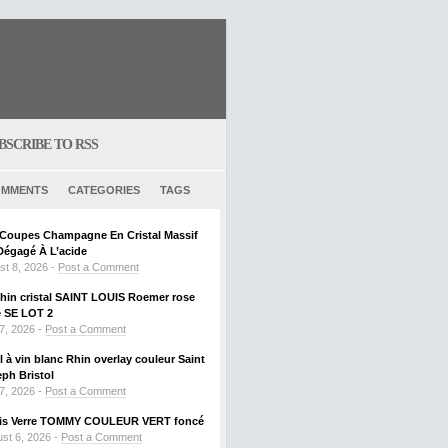
BSCRIBE TO RSS
MMENTS
CATEGORIES
TAGS
6 Coupes Champagne En Cristal Massif
Dégagé À L’acide
st 8, 2026 -
Post a Comment
Rhin cristal SAINT LOUIS Roemer rose
SE LOT 2
 7, 2026 -
Post a Comment
al à vin blanc Rhin overlay couleur Saint
ph Bristol
 7, 2026 -
Post a Comment
ouis Verre TOMMY COULEUR VERT foncé
st 6, 2026 -
Post a Comment