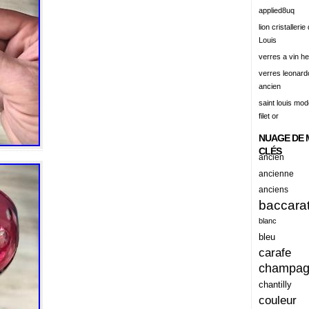
alert
applied8uq
alisation
lion cristallerie
Louis
aluminum
verres a vin h
amadeus
verres leonard
ancien
amazing
saint louis mode
america
filet or
american
NUAGE DE 
amiante
CLÉS
ancien
ancien
ancienne
anciens
ancienes
baccara
ancienne
blanc
anciennes
bleu
carafe
anciens
champa
ancient
chantilly
anecdotes
couleur