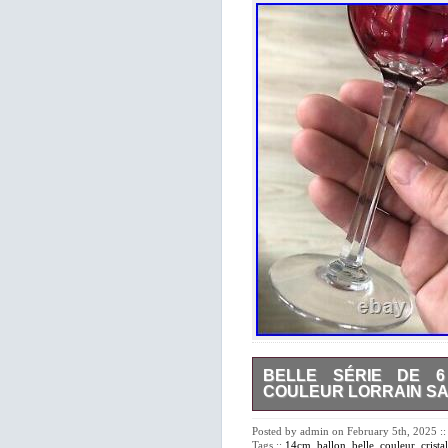
BELLE SÉRIE DE 6
COULEUR LORRAIN SA
Objets d’art / Art Déco / Art 
Cristal forme Ballon Couleu
Posted by admin on February 5th, 2025 ::
Belle Série de 6 verres Cris
Tags ::
14cm
,
ballon
,
belle
,
couleur
,
cristal