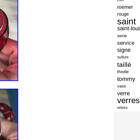
artisan
roemer
artisanat
rouge
saint
arts
saint-lou
assiette
serie
assiettes
service
signe
atelier
sulfure
atsunobu
taillé
attribuer
thistle
tommy
authentique
vase
aventures
verre
avoid
verres
baccarat
whisky
baccarat-vase
baccaratst
baccarrat