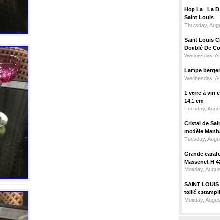
Hop La La D C
Saint Louis
Thursday, Augu
Saint Louis C
Doublé De Cou
Wednesday, Au
Lampe berger c
Wednesday, Au
1 verre à vin
14,1 cm
Tuesday, Augus
Cristal de Sai
modèle Manhat
Tuesday, Augus
Grande carafe 
Massenet H 4
Monday, Augus
SAINT LOUIS m
taillé estampi
Monday, Augus