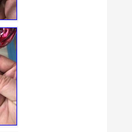
bain
bande
bargain
basin
bato
bayel
beau
beautiful
beaux
belle
belles
best
biblevision
bicarbonate
bienfaits