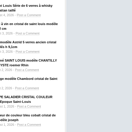
nt Louis Série de 6 verres à whisky
tan taillé
t 4, 2026 -
Post a Comment
à vin en cristal de saint louis modèle
2 cm
t 3, 2026 -
Post a Comment
odèle Astrid 5 verres ancien cristal
llés h 9,1cm
t 3, 2026 -
Post a Comment
signé SAINT LOUIS modèle CHANTILLY
HYSTE roemer Rhin
 2, 2026 -
Post a Comment
uge modèle Chambord cristal de Saint
 2, 2026 -
Post a Comment
PE SALADIER CRISTAL COULEUR
Epoque Saint-Louis
st 1, 2026 -
Post a Comment
ueur de couleur bleu cobalt cristal de
odèle joseph
st 1, 2026 -
Post a Comment