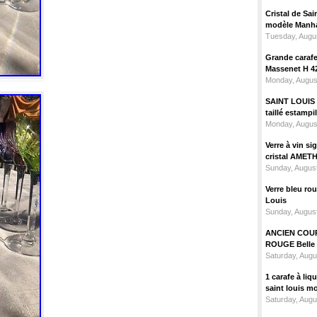
Cristal de Sai
modèle Manhat
Tuesday, Augus
Grande carafe 
Massenet H 4
Monday, Augus
SAINT LOUIS m
taillé estampi
Monday, Augus
Verre à vin 
cristal AMET
Sunday, August
Verre bleu ro
Louis
Sunday, August
ANCIEN COU
ROUGE Belle 
Saturday, Augu
1 carafe à liq
saint louis m
Saturday, Augu