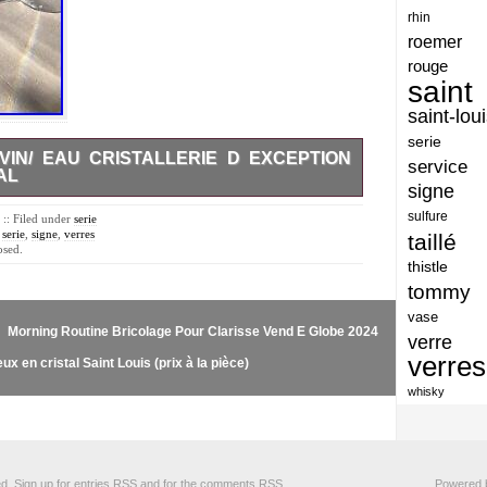
rhin
artisan
roemer
artisanat
rouge
saint
arts
saint-lou
assiette
serie
VIN/ EAU CRISTALLERIE D EXCEPTION
assiettes
service
AL
signe
atelier
tallerie d exception signé St Louis cristal.. 7 verres
sulfure
t rouge rose. État de conservation très bon.
:: Filed under
serie
atsunobu
,
serie
,
signe
,
verres
taillé
osed.
attribuer
thistle
tommy
authentique
vase
aventures
Morning Routine Bricolage Pour Clarisse Vend E Globe 2024
verre
avoid
verres
ux en cristal Saint Louis (prix à la pièce)
baccarat
whisky
baccarat-vase
baccaratst
ed. Sign up for
entries RSS
and for the
comments RSS
.
Powered
baccarrat