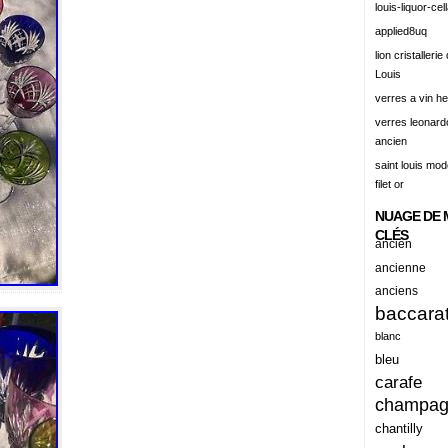
louis-liquor-cell
alert
applied8uq
alisation
lion cristallerie
Louis
aluminum
verres a vin h
amadeus
verres leonard
ancien
amazing
saint louis mode
america
filet or
american
NUAGE DE 
amiante
CLÉS
ancien
ancien
ancienne
anciens
ancienes
baccara
ancienne
blanc
anciennes
bleu
carafe
anciens
champa
ancient
chantilly
anecdotes