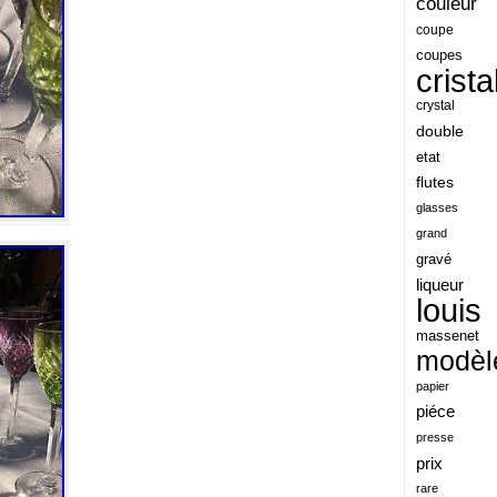
couleur
angeles
coupe
coupes
angoul
crista
animaux
crystal
antique
double
etat
antiquite
flutes
apocalypse
glasses
apollo
grand
gravé
applaudis
liqueur
arch
louis
archaeologica
massenet
modèl
architecture
papier
ariel
piéce
arik
presse
armonica
prix
rare
arta