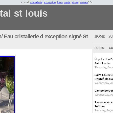
cristal,
cristallerie
,
exception
,
louis
,
serie
,
signe
,
verres
" />
tal st louis
/ Eau cristallerie d exception signé St
HOME
SU
POSTS
CO
Hop La La D C
Saint Louis
Thursday, Augu
Saint Louis C
Doublé De Cou
Wednesday, Au
Lampe berger c
Wednesday, Au
1 verre à vin
14,1 cm
Tuesday, Augus