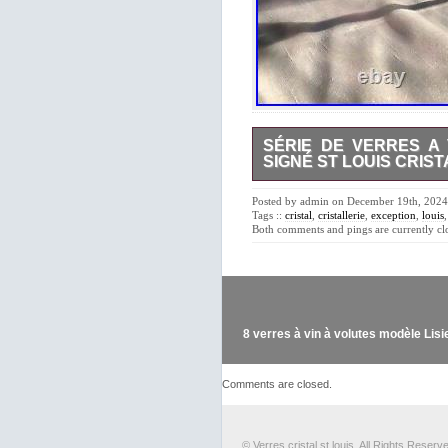
SÉRIE DE VERRES A 
SIGNÉ ST LOUIS CRIST
Série De Verres A Vin/ Eau cris
21,5 cm et un 21,5cm. Le peti
Posted by admin on December 19th, 2024 
Tags ::
cristal
,
cristallerie
,
exception
,
louis
Both comments and pings are currently cl
8 verres à vin à volutes modèle Lisie
Comments are closed.
© Verres cristal st louis. All Rights Reserv