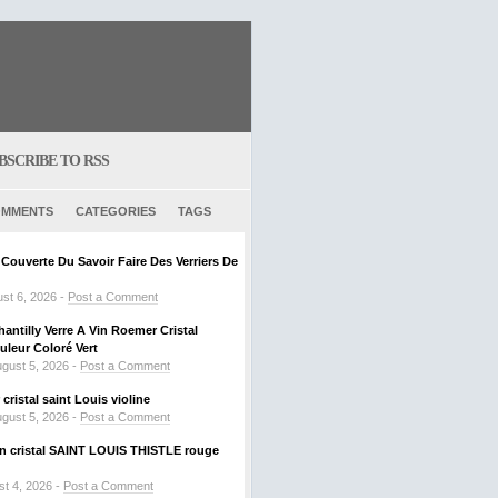
BSCRIBE TO RSS
MMENTS
CATEGORIES
TAGS
ouverte Du Savoir Faire Des Verriers De
st 6, 2026 -
Post a Comment
hantilly Verre A Vin Roemer Cristal
leur Coloré Vert
gust 5, 2026 -
Post a Comment
ristal saint Louis violine
gust 5, 2026 -
Post a Comment
 en cristal SAINT LOUIS THISTLE rouge
t 4, 2026 -
Post a Comment