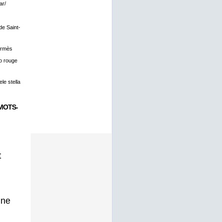
ar/
 de Saint-
ermès
o rouge
le stella
MOTS-
t
gne