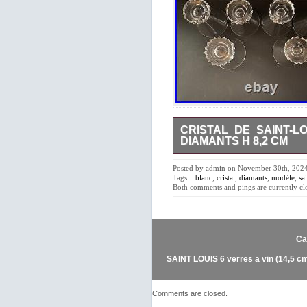
CRISTAL DE SAINT-L
DIAMANTS H 8,2 CM
6 verres à vin blanc en cris
Vers 1930. Hauteur 8,2 cm. Pou
Posted by admin on November 30th, 2024 
me contacter avant de régler l
Tags ::
blanc
,
cristal
,
diamants
,
modèle
,
sa
Both comments and pings are currently cl
Ca
SAINT LOUIS 6 verres a vin (14,5 c
Comments are closed.