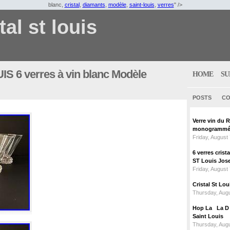
blanc,
cristal
,
diamants
,
modèle
,
saint-louis
,
verres
" />
tal st louis
IS 6 verres à vin blanc Modèle
HOME
SU
POSTS
CO
Verre vin du 
monogrammé 
Friday, August
6 verres crist
ST Louis Jose
Friday, August
Cristal St L
Thursday, Augu
Hop La La D C
Saint Louis
Thursday, Augu