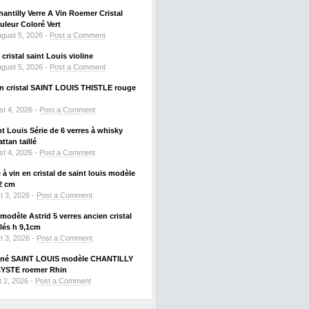
hantilly Verre A Vin Roemer Cristal
leur Coloré Vert
gust 5, 2026 -
Post a Comment
ristal saint Louis violine
gust 5, 2026 -
Post a Comment
 en cristal SAINT LOUIS THISTLE rouge
t 4, 2026 -
Post a Comment
nt Louis Série de 6 verres à whisky
tan taillé
t 4, 2026 -
Post a Comment
à vin en cristal de saint louis modèle
2 cm
t 3, 2026 -
Post a Comment
odèle Astrid 5 verres ancien cristal
llés h 9,1cm
t 3, 2026 -
Post a Comment
signé SAINT LOUIS modèle CHANTILLY
HYSTE roemer Rhin
 2, 2026 -
Post a Comment