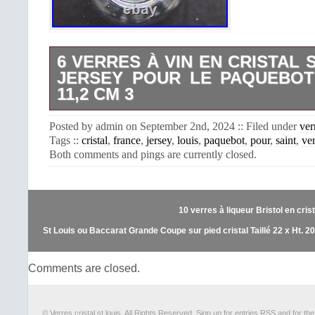
6 VERRES À VIN EN CRISTAL 
JERSEY POUR LE PAQUEBOT
11,2 CM 3
6 verres à vin en cristal de saint lou
Posted by admin on September 2nd, 2024 :: Filed under
ver
Service “JERSEY” crée en 1956. Conç
Tags ::
cristal
,
france
,
jersey
,
louis
,
paquebot
,
pour
,
saint
,
ver
pour la salle à manger 1ère class
Both comments and pings are currently closed.
FRANCE. Adapté pour le tangage et
modèle est très stable et robuste. 
également offert par le Général de Gau
KENNEDY lors de sa visite en France
10 verres à liqueur Bristol en crist
est de 11,2 cm leur diamètre au buvant
Ils sont en très bon état pas d é
St Louis ou Baccarat Grande Coupe sur pied cristal Taillé 22 x Ht. 2
supplémentaires sur demande. En 
l’étranger me consulter.
Comments are closed.
© Verres cristal st louis. All Rights Reserved. Sign up for
entries RSS
and for th