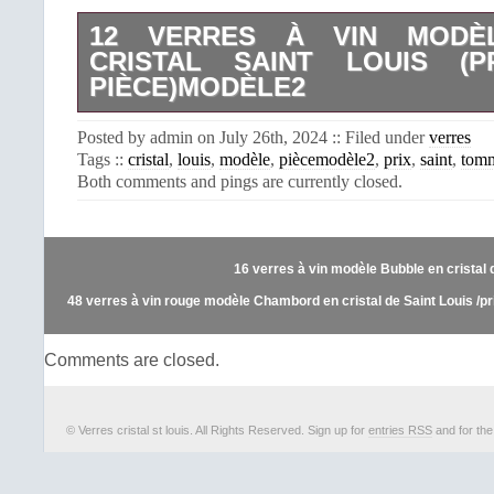
12 VERRES À VIN MODÈ
CRISTAL SAINT LOUIS (
PIÈCE)MODÈLE2
12 verres à vin modèle Tommy crist
Posted by admin on July 26th, 2024 :: Filed under
verres
(prix à la pièce). Estampillé et non e
Tags ::
cristal
,
louis
,
modèle
,
piècemodèle2
,
prix
,
saint
,
tom
marque. Prix pour un verre. Dimensi
Both comments and pings are currently closed.
19.5 cm. Pensez à la livraison gr
enverrai une facture modifiée avec les 
plus juste avant votre paiement). E
sécurisé.
16 verres à vin modèle Bubble en cristal d
48 verres à vin rouge modèle Chambord en cristal de Saint Louis /pri
Comments are closed.
© Verres cristal st louis. All Rights Reserved. Sign up for
entries RSS
and for th