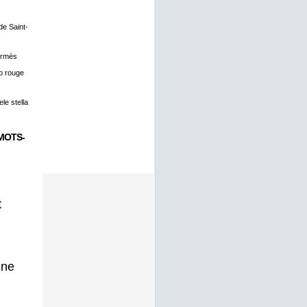
 de Saint-
ermès
o rouge
le stella
MOTS-
t
gne