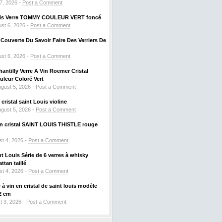
 7, 2026 -
Post a Comment
ouis Verre TOMMY COULEUR VERT foncé
st 6, 2026 -
Post a Comment
ouverte Du Savoir Faire Des Verriers De
st 6, 2026 -
Post a Comment
hantilly Verre A Vin Roemer Cristal
leur Coloré Vert
gust 5, 2026 -
Post a Comment
ristal saint Louis violine
gust 5, 2026 -
Post a Comment
 en cristal SAINT LOUIS THISTLE rouge
t 4, 2026 -
Post a Comment
nt Louis Série de 6 verres à whisky
tan taillé
t 4, 2026 -
Post a Comment
à vin en cristal de saint louis modèle
2 cm
t 3, 2026 -
Post a Comment