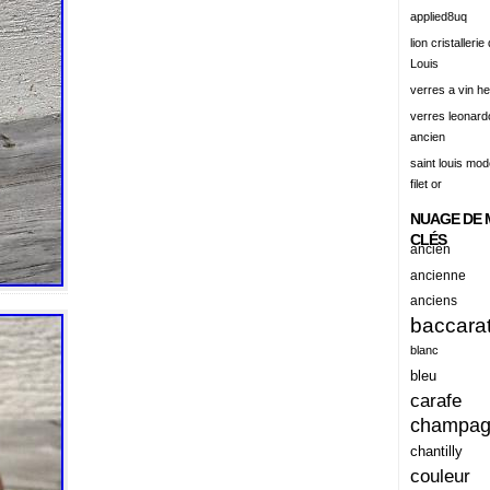
alert
applied8uq
alisation
lion cristallerie
Louis
aluminum
verres a vin h
amadeus
verres leonard
ancien
amazing
saint louis mode
america
filet or
american
NUAGE DE 
amiante
CLÉS
ancien
ancien
ancienne
anciens
ancienes
baccara
ancienne
blanc
anciennes
bleu
carafe
anciens
champa
ancient
chantilly
anecdotes
couleur