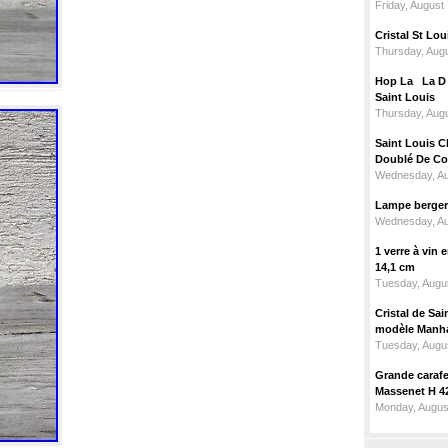
Friday, August
Cristal St L
Thursday, Augu
Hop La La D C
Saint Louis
Thursday, Augu
Saint Louis C
Doublé De Cou
Wednesday, Au
Lampe berger c
Wednesday, Au
1 verre à vin
14,1 cm
Tuesday, Augus
Cristal de Sai
modèle Manhat
Tuesday, Augus
Grande carafe 
Massenet H 4
Monday, Augus