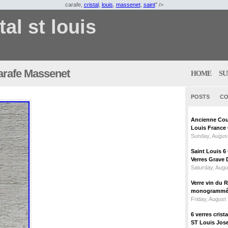
carafe,
cristal
,
louis
,
massenet
,
saint
" />
tal st louis
Carafe Massenet
HOME
SU
POSTS
CO
Ancienne Coup
Louis France
Sunday, August
Saint Louis 
Verres Grave 
Saturday, Augu
Verre vin du 
monogrammé 
Friday, August
6 verres crist
ST Louis Jose