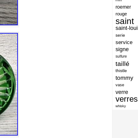
artisan
roemer
artisanat
rouge
saint
arts
saint-lou
assiette
serie
assiettes
service
signe
atelier
sulfure
atsunobu
taillé
attribuer
thistle
tommy
authentique
vase
aventures
verre
avoid
verres
baccarat
whisky
baccarat-vase
baccaratst
baccarrat