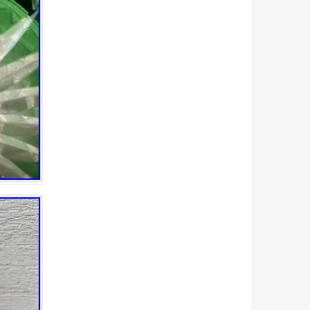
bilge
billionaire
biscuit
biscuits
blenko
bleu
block
bohemia
bois
boîte
bols
bonbonnière
book
bougeoir
bougeoirs