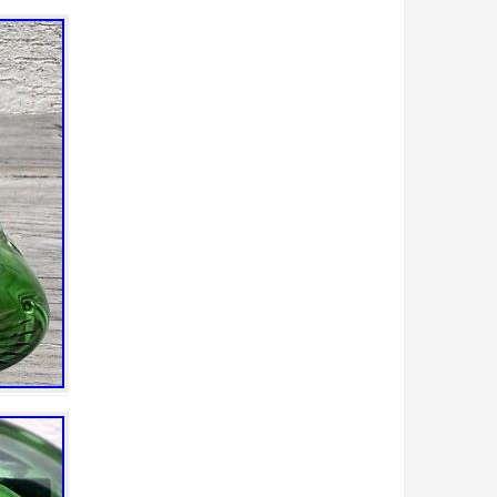
bain
bande
bargain
basin
bato
bayel
beau
beautiful
beaux
belle
belles
best
biblevision
bicarbonate
bienfaits