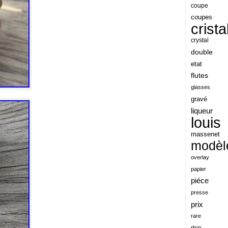
angeles
coupe
coupes
angoul
crista
animaux
crystal
antique
double
etat
antiquite
flutes
apocalypse
glasses
apollo
gravé
liqueur
applaudis
louis
arch
massenet
archaeologica
modèl
architecture
overlay
papier
ariel
piéce
arik
presse
armonica
prix
rare
arta
rhin