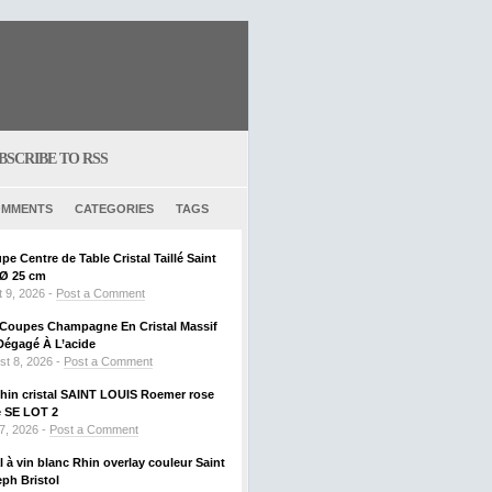
BSCRIBE TO RSS
MMENTS
CATEGORIES
TAGS
e Centre de Table Cristal Taillé Saint
 Ø 25 cm
 9, 2026 -
Post a Comment
6 Coupes Champagne En Cristal Massif
Dégagé À L’acide
st 8, 2026 -
Post a Comment
Rhin cristal SAINT LOUIS Roemer rose
SE LOT 2
 7, 2026 -
Post a Comment
al à vin blanc Rhin overlay couleur Saint
ph Bristol