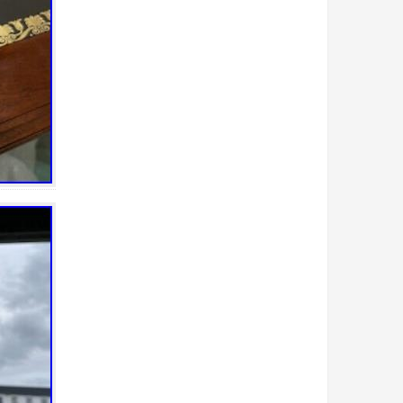
bain
bande
bargain
basin
bato
bayel
beau
beautiful
beaux
belle
belles
best
biblevision
bicarbonate
bienfaits