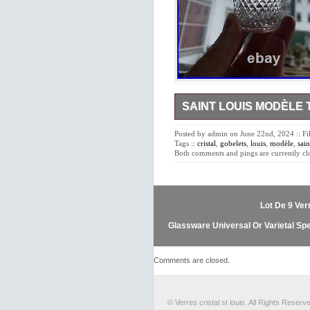
SAINT LOUIS MODÈLE 
Saint Louis modèle Tommy. Ra
incontournable Tommy. En bon
Posted by admin on June 22nd, 2024 :: F
Diamètre buvant: 5,5 cm. Dia
Tags ::
cristal
,
gobelets
,
louis
,
modèle
,
sain
Both comments and pings are currently cl
Lot De 9 Ver
Glassware Universal Or Varietal Spe
Comments are closed.
© Verres cristal st louis. All Rights Reserv