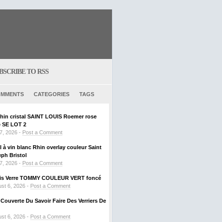
BSCRIBE TO RSS
MMENTS
CATEGORIES
TAGS
Rhin cristal SAINT LOUIS Roemer rose
SE LOT 2
 7, 2026 -
Post a Comment
al à vin blanc Rhin overlay couleur Saint
ph Bristol
 7, 2026 -
Post a Comment
ouis Verre TOMMY COULEUR VERT foncé
st 6, 2026 -
Post a Comment
ouverte Du Savoir Faire Des Verriers De
st 6, 2026 -
Post a Comment