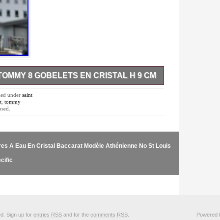
bilge
billionaire
biscuit
biscuits
blenko
TOMMY 8 GOBELETS EN CRISTAL H 9 CM
bleu
re série de 8 petits gobelets en cristal du modèle
 état général, pas de casse. Signés sous la base.
iled under
saint
block
mètre base: 4 cm.
t
,
tommy
osed.
bohemia
bois
boîte
res A Eau En Cristal Baccarat Modèle Athénienne No St Louis
bols
cific
bonbonnière
book
bougeoir
bougeoirs
ed. Sign up for
entries RSS
and for the
comments RSS
.
Powered