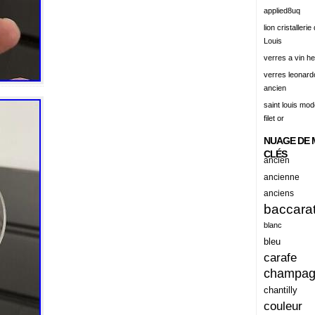
alert
applied8uq
alisation
lion cristallerie
Louis
aluminum
verres a vin h
amadeus
verres leonard
ancien
amazing
saint louis mode
america
filet or
american
NUAGE DE 
amiante
CLÉS
ancien
ancien
ancienne
anciens
ancienes
baccara
ancienne
blanc
anciennes
bleu
carafe
anciens
champa
ancient
chantilly
anecdotes
couleur