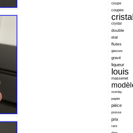
angeles
coupe
coupes
angoul
crista
animaux
crystal
antique
double
etat
antiquite
flutes
apocalypse
glasses
apollo
gravé
liqueur
applaudis
louis
arch
massenet
archaeologica
modèl
architecture
overlay
papier
ariel
piéce
arik
presse
armonica
prix
rare
arta
rhin