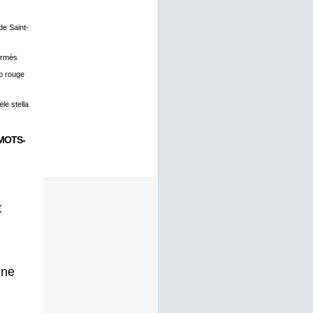
 de Saint-
ermès
o rouge
le stella
MOTS-
t
gne