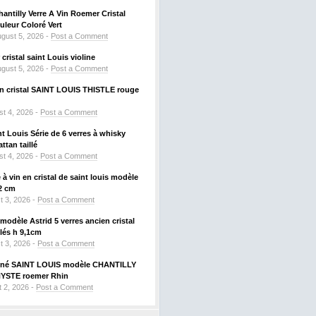
hantilly Verre A Vin Roemer Cristal
leur Coloré Vert
gust 5, 2026 -
Post a Comment
ristal saint Louis violine
gust 5, 2026 -
Post a Comment
 en cristal SAINT LOUIS THISTLE rouge
t 4, 2026 -
Post a Comment
nt Louis Série de 6 verres à whisky
tan taillé
t 4, 2026 -
Post a Comment
à vin en cristal de saint louis modèle
2 cm
t 3, 2026 -
Post a Comment
odèle Astrid 5 verres ancien cristal
llés h 9,1cm
t 3, 2026 -
Post a Comment
signé SAINT LOUIS modèle CHANTILLY
HYSTE roemer Rhin
 2, 2026 -
Post a Comment