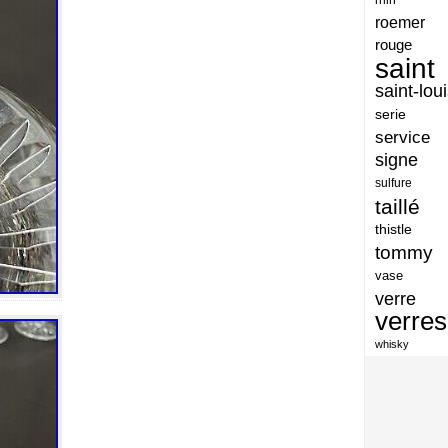
artisan
roemer
artisanat
rouge
saint
arts
saint-lou
assiette
serie
assiettes
service
signe
atelier
sulfure
atsunobu
taillé
attribuer
thistle
tommy
authentique
vase
aventures
verre
avoid
verres
baccarat
whisky
baccarat-vase
baccaratst
baccarrat