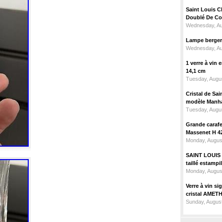
Saint Louis C
Doublé De Cou
Wednesday, Au
Lampe berger c
Wednesday, Au
1 verre à vin
14,1 cm
Tuesday, Augus
Cristal de Sai
modèle Manhat
Tuesday, Augus
Grande carafe 
Massenet H 4
Monday, Augus
SAINT LOUIS m
taillé estampi
Monday, Augus
Verre à vin 
cristal AMET
Sunday, August