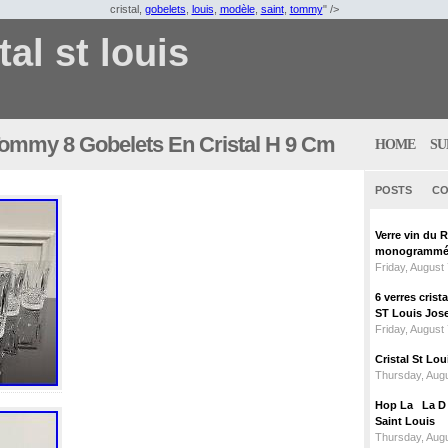
cristal,
gobelets
,
louis
,
modèle
,
saint
,
tommy
" />
tal st louis
Tommy 8 Gobelets En Cristal H 9 Cm
HOME
SU
POSTS
CO
Verre vin du 
monogrammé 
Friday, August
6 verres crist
ST Louis Jose
Friday, August
Cristal St L
Thursday, Augu
Hop La La D C
Saint Louis
Thursday, Augu