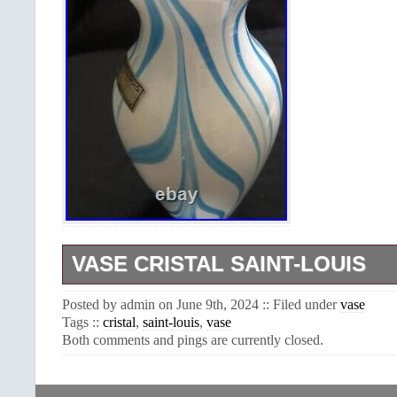
VASE CRISTAL SAINT-LOUIS
Superbe vase en opaline de cristal
Posted by admin on June 9th, 2024 :: Filed under
vase
verrerie Saint-Louis (FRANCE). Sur u
Tags ::
cristal
,
saint-louis
,
vase
beaux motifs turquoises. Diamètre à 
Both comments and pings are currently closed.
Nous emballons les objets avec bea
cependant les transporteurs ne prenne
autant soin des colis. N’hésitez pas