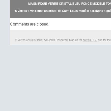
colis devant le facteur ou le transport
MAGNIFIQUE VERRE CRISTAL BLEU FONCE MODELE TOM
un recours. Lorsqu’il s’agit d’obje
pouvez demandez une assurance ou 
6 Verres a vin rouge en cristal de Saint Louis modèle cerdagne sign
(prendre contact avec moi). Les pho
intégrante du descriptif. Si plusieurs
Comments are closed.
vous intéressent dans ma boutique, i
acheter un par un en validant l’acha
régler.
© Verres cristal st louis. All Rights Reserved. Sign up for
entries RSS
and for th