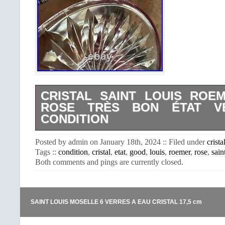
CRISTAL SAINT LOUIS ROE
ROSE TRÈS BON ÉTAT V
CONDITION
Il est baptisé ainsi en référence
Posted by admin on January 18th, 2024 :: Filed under
crista
soldats britanniques. A la table 
Tags ::
condition
,
cristal
,
etat
,
good
,
louis
,
roemer
,
rose
,
sain
britanniques, ce 21 juillet 1938, onze
Both comments and pings are currently closed.
disposés devant chaque convive. Cha
soufflée à la bouche, puis taillée à la 
SAINT LOUIS MOSELLE 6 VERRES A EAU CRISTAL 17,5 cm