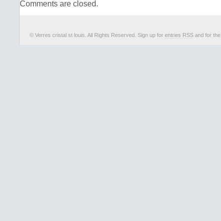
Comments are closed.
© Verres cristal st louis. All Rights Reserved. Sign up for
entries RSS
and for th