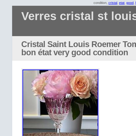
condition,
cristal
,
etat
,
good
,
Verres cristal st loui
Cristal Saint Louis Roemer To
bon état very good condition