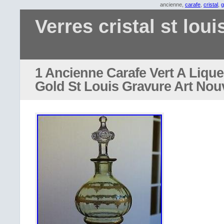
ancienne,
carafe
,
cristal
,
g
Verres cristal st loui
1 Ancienne Carafe Vert A Lique
Gold St Louis Gravure Art No