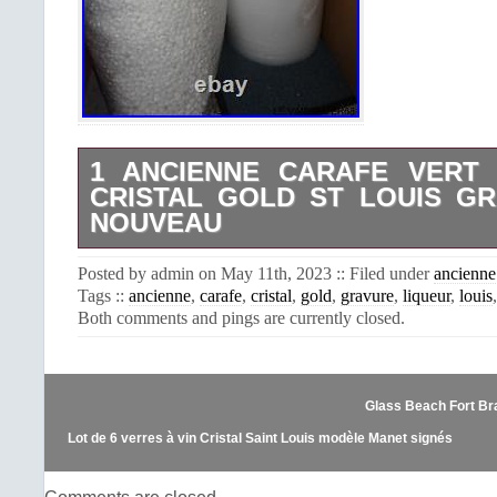
1 ANCIENNE CARAFE VERT 
CRISTAL GOLD ST LOUIS G
NOUVEAU
Ancienne carafe à liqueur de la crista
Posted by admin on May 11th, 2023 :: Filed under
ancienne
Louis, modèle gravure 286 réhaussé à l
Tags ::
ancienne
,
carafe
,
cristal
,
gold
,
gravure
,
liqueur
,
louis
de couleur vert de forme à côtes vé
Both comments and pings are currently closed.
signé, d’époque art nouveau. La car
état, hauteur du corps: 16 cm, le bo
intact. OU PAR TELEPHONE DU LU
DE 10 H à 19 HEURES. 06 71 85
Glass Beach Fort Br
proposons le groupement de vos c
un seul colis afin de réduire les frai
Lot de 6 verres à vin Cristal Saint Louis modèle Manet signés
Livraison moins chère via Mondi
Belgique, Espagne, et Luxembourg,