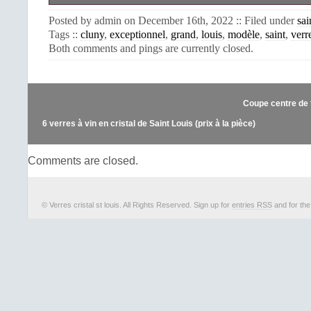
EXCEPTIONNEL VERRE EN CRISTAL
Posted by admin on December 16th, 2022 :: Filed under
sai
MODELE CLUNY. TRES BEAU MODE
Tags ::
cluny
,
exceptionnel
,
grand
,
louis
,
modèle
,
saint
,
verr
L’OR FIN. TRES BEAU PIED CLOCH
Both comments and pings are currently closed.
MODELE VENITIEN. VOIR DESCRIP
LIVRE SAINT LOUIS. CES VERRES
SIGNES ANTÉRIEURS À 1930. DIAM
cm. DIAMÈTRE PIED 7,7 cm. ME
Coupe centre de t
COMPREHENSION. JE REPON
QUESTION DANS LES MEILLEURS DEL
6 verres à vin en cristal de Saint Louis (prix à la pièce)
est dans la catégorie “Céramiques,
cristal\Grands noms français\Verres, fl
Comments are closed.
Le vendeur est “afambergi” et est l
pays: FR. Cet article peut être e
suivant: Monde entier.
© Verres cristal st louis. All Rights Reserved. Sign up for
entries RSS
and for th
Marque: SAINT LOUIS