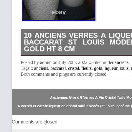
10 ANCIENS VERRES A LIQUE
BACCARAT ST LOUIS MODE
GOLD HT 8 CM
10 anciens verres à liqueur, en crista
Posted by admin on July 20th, 2022 :: Filed under
anciens
Saint louis, non signés, époque 192
Tags ::
anciens
,
baccarat
,
cristal
,
fleurs
,
gold
,
liqueur
,
louis
,
florale peint à l’or fin. Réservoir d
Both comments and pings are currently closed.
vénitiennes. Bon état, ni fêle et ni écl
Hauteur environ: 8 cm, diamètre du col
cm. OU PAR TELEPHONE DU LUNDI 
10 H à 19 HEURES. 06 71 85 78 76. 
Anciennes Grand 6 Verres A Vin Cristal Taille Mo
le groupement de vos commandes dans
afin de réduire les frais d’expédition.
6 verres et carafe liqueur en cristal taillé colorés (st Louis, bohème.)
chère via Mondial Relay pour Belgiq
Luxembourg, veuillez nous contacter
Comments are closed.
les frais d’expédition. Cet item est d
“Céramiques, verres\Verre, crista