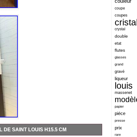
couleur
angeles
coupe
coupes
angoul
crista
animaux
crystal
antique
double
etat
antiquite
flutes
apocalypse
glasses
apollo
grand
gravé
applaudis
liqueur
arch
louis
archaeologica
massenet
modèl
architecture
papier
ariel
piéce
arik
presse
armonica
prix
 DE SAINT LOUIS H15.5 CM
rare
arta