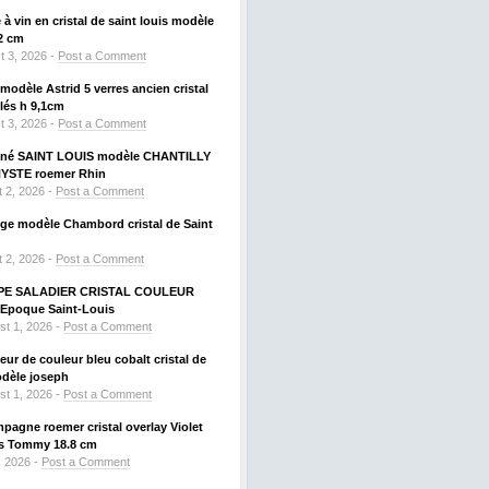
à vin en cristal de saint louis modèle
2 cm
t 3, 2026 -
Post a Comment
odèle Astrid 5 verres ancien cristal
llés h 9,1cm
t 3, 2026 -
Post a Comment
signé SAINT LOUIS modèle CHANTILLY
HYSTE roemer Rhin
 2, 2026 -
Post a Comment
uge modèle Chambord cristal de Saint
 2, 2026 -
Post a Comment
PE SALADIER CRISTAL COULEUR
Epoque Saint-Louis
st 1, 2026 -
Post a Comment
ueur de couleur bleu cobalt cristal de
odèle joseph
st 1, 2026 -
Post a Comment
mpagne roemer cristal overlay Violet
is Tommy 18.8 cm
, 2026 -
Post a Comment