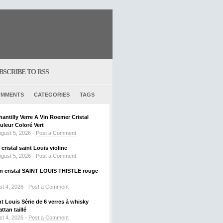
BSCRIBE TO RSS
MMENTS
CATEGORIES
TAGS
hantilly Verre A Vin Roemer Cristal
leur Coloré Vert
gust 5, 2026 -
Post a Comment
ristal saint Louis violine
gust 5, 2026 -
Post a Comment
 en cristal SAINT LOUIS THISTLE rouge
t 4, 2026 -
Post a Comment
nt Louis Série de 6 verres à whisky
tan taillé
t 4, 2026 -
Post a Comment