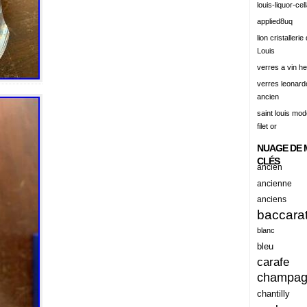
louis-liquor-cell
alert
applied8uq
alisation
lion cristallerie
Louis
aluminum
verres a vin h
amadeus
verres leonard
ancien
amazing
saint louis mode
america
filet or
american
NUAGE DE 
amiante
CLÉS
ancien
ancien
ancienne
anciens
ancienes
baccara
ancienne
blanc
anciennes
bleu
carafe
anciens
champa
ancient
chantilly
anecdotes