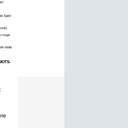
ar/
 de Saint-
ermès
o rouge
le stella
MOTS-
t
gne