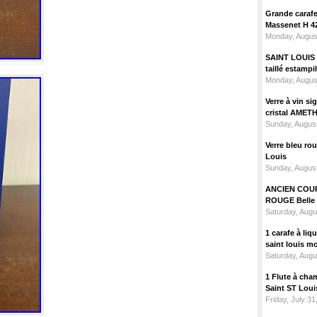
Grande carafe 
Massenet H 4
Monday, Augus
SAINT LOUIS m
taillé estampi
Monday, Augus
Verre à vin 
cristal AMET
Sunday, August
Verre bleu ro
Louis
Sunday, August
ANCIEN COU
ROUGE Belle 
Saturday, Augu
1 carafe à liq
saint louis m
Saturday, Augu
1 Flute à cha
Saint ST Lou
Friday, July 31