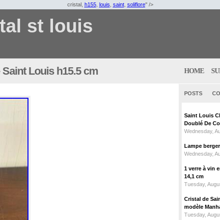
cristal,
h155
,
louis
,
saint
,
soliflore
" />
tal st louis
de Saint Louis h15.5 cm
HOME
SU
POSTS
CO
Saint Louis C
Doublé De Cou
Wednesday, Au
Lampe berger c
Wednesday, Au
1 verre à vin
14,1 cm
Tuesday, Augus
Cristal de Sai
modèle Manhat
Tuesday, Augus