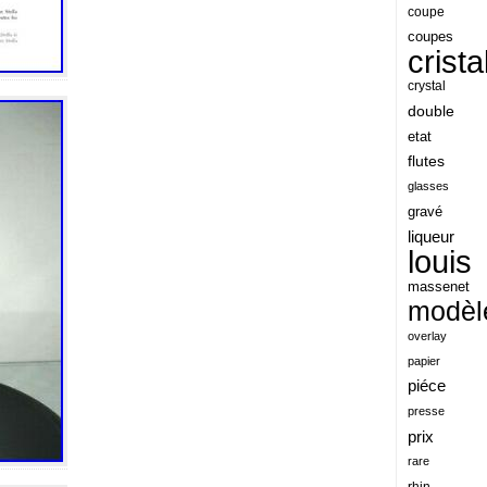
angeles
coupe
coupes
angoul
crista
animaux
crystal
antique
double
etat
antiquite
flutes
apocalypse
glasses
apollo
gravé
liqueur
applaudis
louis
arch
massenet
archaeologica
modèl
architecture
overlay
papier
ariel
piéce
arik
presse
armonica
prix
rare
arta
rhin