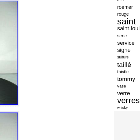
artisan
roemer
artisanat
rouge
saint
arts
saint-lou
assiette
serie
assiettes
service
signe
atelier
sulfure
atsunobu
taillé
attribuer
thistle
tommy
authentique
vase
aventures
verre
avoid
verres
baccarat
whisky
baccarat-vase
baccaratst
baccarrat