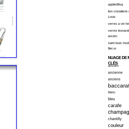
alert
applied8uq
alisation
lion cristallerie
Louis
aluminum
verres a vin h
amadeus
verres leonard
ancien
amazing
saint louis mode
america
filet or
american
NUAGE DE 
amiante
CLÉS
ancien
ancien
ancienne
anciens
ancienes
baccara
ancienne
blanc
anciennes
bleu
carafe
anciens
champa
ancient
chantilly
anecdotes
couleur