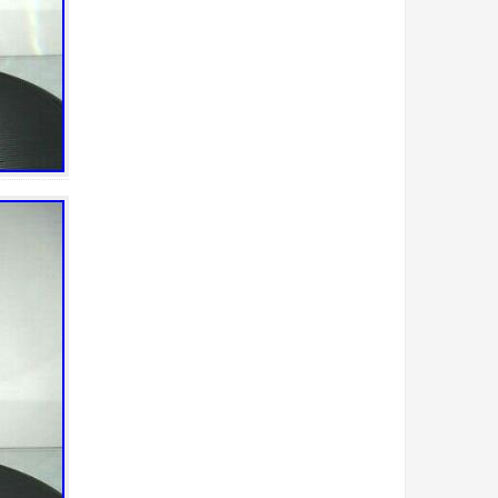
bilge
billionaire
biscuit
biscuits
blenko
bleu
block
bohemia
bois
boîte
bols
bonbonnière
book
bougeoir
bougeoirs