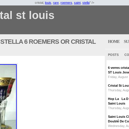
cristal,
louis
,
rare
,
roemers
,
saint
,
stella
" />
tal st louis
 STELLA 6 ROEMERS OR CRISTAL
HOME
SU
POSTS
CO
6 verres crist
ST Louis Jose
Friday, August
Cristal St L
Thursday, Augu
Hop La La D C
Saint Louis
Thursday, Augu
Saint Louis C
Doublé De Cou
Wednesday, Au