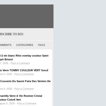
BSCRIBE TO RSS
MMENTS
CATEGORIES
TAGS
al à vin blanc Rhin overlay couleur Saint
ph Bristol
 7, 2026 -
Post a Comment
ouis Verre TOMMY COULEUR VERT foncé
st 6, 2026 -
Post a Comment
ouverte Du Savoir Faire Des Verriers De
st 6, 2026 -
Post a Comment
hantilly Verre A Vin Roemer Cristal
leur Coloré Vert
gust 5, 2026 -
Post a Comment