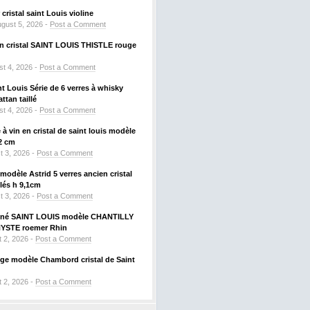
ristal saint Louis violine
gust 5, 2026 -
Post a Comment
 en cristal SAINT LOUIS THISTLE rouge
t 4, 2026 -
Post a Comment
nt Louis Série de 6 verres à whisky
tan taillé
t 4, 2026 -
Post a Comment
à vin en cristal de saint louis modèle
2 cm
t 3, 2026 -
Post a Comment
odèle Astrid 5 verres ancien cristal
llés h 9,1cm
t 3, 2026 -
Post a Comment
signé SAINT LOUIS modèle CHANTILLY
HYSTE roemer Rhin
 2, 2026 -
Post a Comment
uge modèle Chambord cristal de Saint
 2, 2026 -
Post a Comment