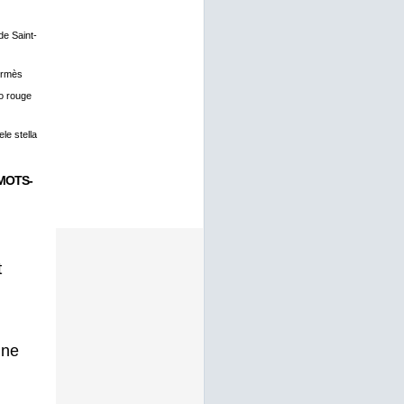
 de Saint-
ermès
o rouge
le stella
MOTS-
t
gne