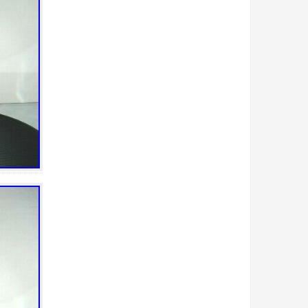
bain
bande
bargain
basin
bato
bayel
beau
beautiful
beaux
belle
belles
best
biblevision
bicarbonate
bienfaits