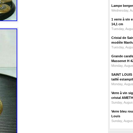
Lampe berger c
Wednesday, Au
1 verre à vin
14,1 cm
Tuesday, Augus
Cristal de Sai
modèle Manhat
Tuesday, Augus
Grande carafe 
Massenet H 4
Monday, Augus
SAINT LOUIS m
taillé estampi
Monday, Augus
Verre à vin 
cristal AMET
Sunday, August
Verre bleu ro
Louis
Sunday, August