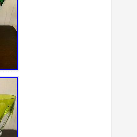
bain
bande
bargain
basin
bato
bayel
beau
beautiful
beaux
belle
belles
best
biblevision
bicarbonate
bienfaits