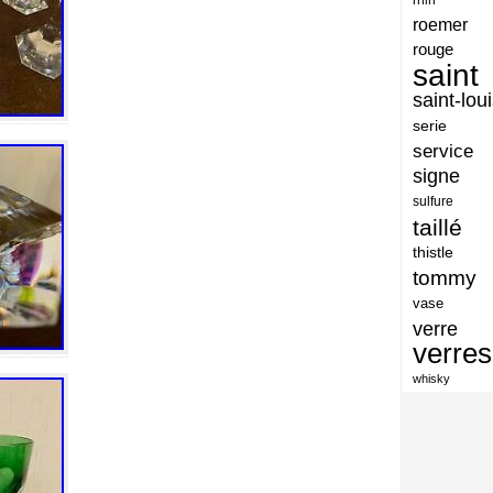
artisan
roemer
artisanat
rouge
saint
arts
saint-lou
assiette
serie
assiettes
service
signe
atelier
sulfure
atsunobu
taillé
attribuer
thistle
tommy
authentique
vase
aventures
verre
avoid
verres
baccarat
whisky
baccarat-vase
baccaratst
baccarrat