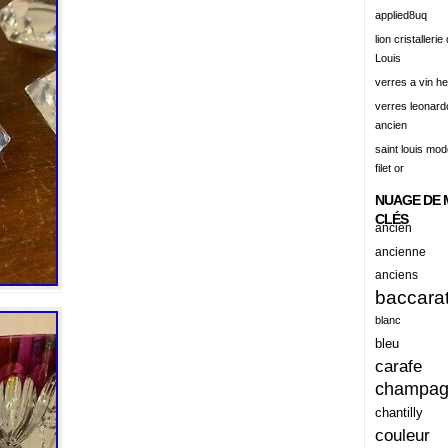
alert
applied8uq
alisation
lion cristallerie
Louis
aluminum
verres a vin h
amadeus
verres leonard
ancien
amazing
saint louis mode
america
filet or
american
NUAGE DE 
amiante
CLÉS
ancien
ancien
ancienne
anciens
ancienes
baccara
ancienne
blanc
anciennes
bleu
carafe
anciens
champa
ancient
chantilly
anecdotes
couleur