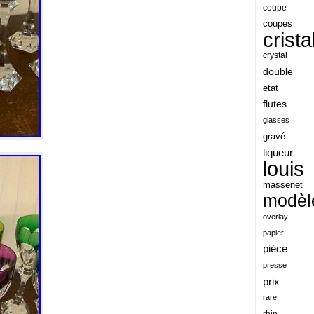
angeles
coupe
coupes
angoul
crista
animaux
crystal
antique
double
etat
antiquite
flutes
apocalypse
glasses
apollo
gravé
liqueur
applaudis
louis
arch
massenet
archaeologica
modèl
architecture
overlay
papier
ariel
piéce
arik
presse
armonica
prix
rare
arta
rhin