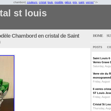
chambord,
couleurs
,
cristal
,
louis
,
modèle
,
piéce
,
prix
,
saint
,
verres
" />
tal st louis
dèle Chambord en cristal de Saint
HOME
SU
)
POSTS
CO
Saint Louis 
Verres Grave 
Saturday, Augu
Verre vin du 
monogrammé 
Friday, August
6 verres crist
ST Louis Jose
Friday, August
Cristal St L
Thursday, Augu