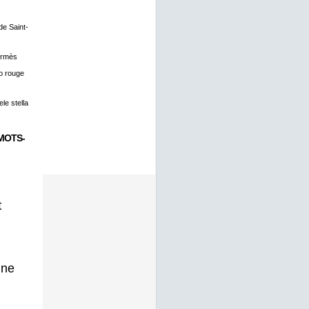
 de Saint-
ermès
o rouge
le stella
MOTS-
t
gne