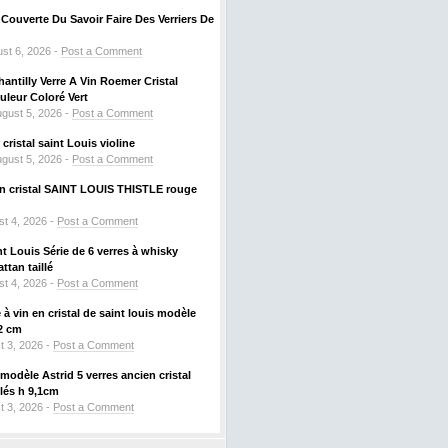
ouverte Du Savoir Faire Des Verriers De
st 6, 2026 -
Post a Comment
hantilly Verre A Vin Roemer Cristal
leur Coloré Vert
gust 5, 2026 -
Post a Comment
ristal saint Louis violine
gust 5, 2026 -
Post a Comment
 en cristal SAINT LOUIS THISTLE rouge
t 4, 2026 -
Post a Comment
nt Louis Série de 6 verres à whisky
tan taillé
t 4, 2026 -
Post a Comment
à vin en cristal de saint louis modèle
2 cm
t 3, 2026 -
Post a Comment
odèle Astrid 5 verres ancien cristal
llés h 9,1cm
t 3, 2026 -
Post a Comment