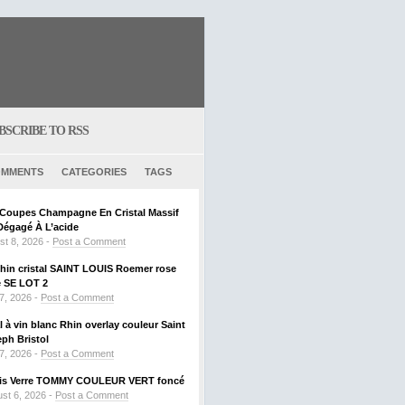
BSCRIBE TO RSS
MMENTS
CATEGORIES
TAGS
6 Coupes Champagne En Cristal Massif
Dégagé À L’acide
st 8, 2026 -
Post a Comment
Rhin cristal SAINT LOUIS Roemer rose
SE LOT 2
 7, 2026 -
Post a Comment
al à vin blanc Rhin overlay couleur Saint
ph Bristol
 7, 2026 -
Post a Comment
ouis Verre TOMMY COULEUR VERT foncé
st 6, 2026 -
Post a Comment