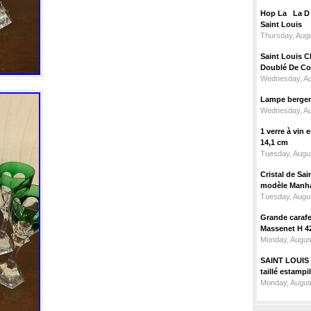
Hop La La D C
Saint Louis
Thursday, Augu
Saint Louis C
Doublé De Cou
Wednesday, Au
Lampe berger c
Wednesday, Au
1 verre à vin
14,1 cm
Tuesday, Augus
Cristal de Sai
modèle Manhat
Tuesday, Augus
Grande carafe 
Massenet H 4
Monday, Augus
SAINT LOUIS m
taillé estampi
Monday, Augus