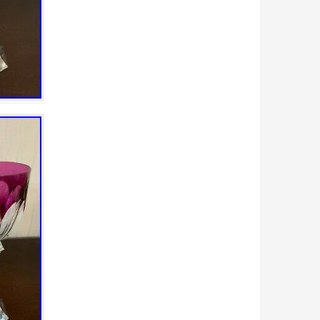
bilge
billionaire
biscuit
biscuits
blenko
bleu
block
bohemia
bois
boîte
bols
bonbonnière
book
bougeoir
bougeoirs