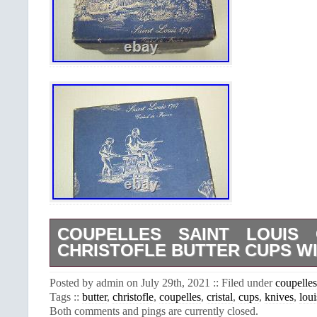
COUPELLES SAINT LOUIS 
CHRISTOFLE BUTTER CUPS WI
Ensemble X6 coupelles à beurre en
Posted by admin on July 29th, 2021 :: Filed under
coupelles
Louis. Et X6 couteaux à beurre orfèvr
Tags ::
butter
,
christofle
,
coupelles
,
cristal
,
cups
,
knives
,
loui
dans leurs. Boites d’origine et signé
Both comments and pings are currently closed.
coupelle hauteur 3,5 cm, diamètre 5