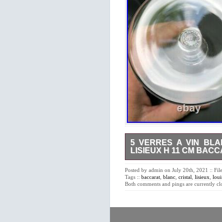
5 VERRES A VIN BLA
LISIEUX H 11 CM BAC
5 petits verres à vin blanc
d’arabesques végétales grav
Posted by admin on July 20th, 2021 :: Fi
L’item “5 VERRES A VIN B
Tags ::
baccarat
,
blanc
,
cristal
,
lisieux
,
loui
11 cm baccarat” est en vent
Both comments and pings are currently cl
catégorie “Céramiques, verres
services”. Le vendeur est “flo
être expédié aux pays suivants