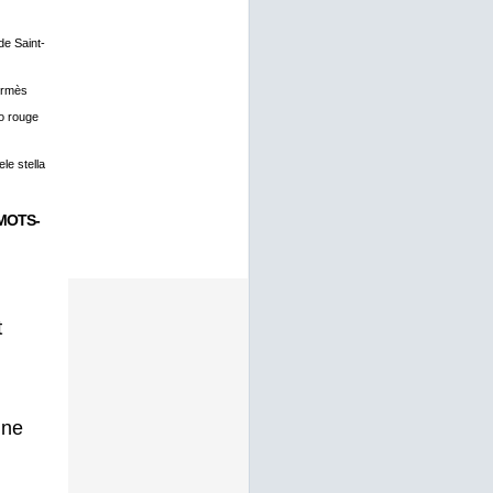
 de Saint-
ermès
o rouge
le stella
MOTS-
t
gne