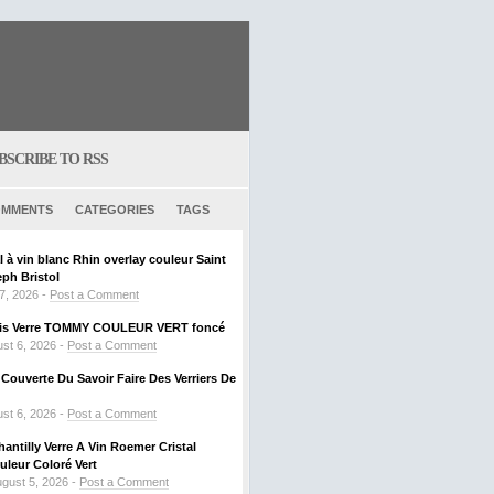
BSCRIBE TO RSS
MMENTS
CATEGORIES
TAGS
al à vin blanc Rhin overlay couleur Saint
ph Bristol
 7, 2026 -
Post a Comment
ouis Verre TOMMY COULEUR VERT foncé
st 6, 2026 -
Post a Comment
ouverte Du Savoir Faire Des Verriers De
st 6, 2026 -
Post a Comment
hantilly Verre A Vin Roemer Cristal
leur Coloré Vert
gust 5, 2026 -
Post a Comment