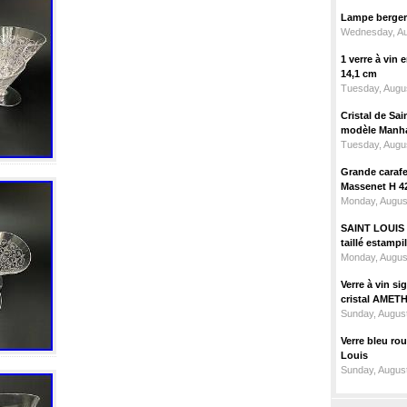
Lampe berger c
Wednesday, Au
1 verre à vin
14,1 cm
Tuesday, Augus
Cristal de Sai
modèle Manhat
Tuesday, Augus
Grande carafe 
Massenet H 4
Monday, Augus
SAINT LOUIS m
taillé estampi
Monday, Augus
Verre à vin 
cristal AMET
Sunday, August
Verre bleu ro
Louis
Sunday, August