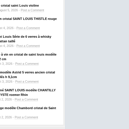
ristal saint Louis violine
gust 5, 2026 -
Post a Comment
 en cristal SAINT LOUIS THISTLE rouge
t 4, 2026 -
Post a Comment
nt Louis Série de 6 verres à whisky
tan taillé
t 4, 2026 -
Post a Comment
à vin en cristal de saint louis modèle
2 cm
t 3, 2026 -
Post a Comment
odèle Astrid 5 verres ancien cristal
llés h 9,1cm
t 3, 2026 -
Post a Comment
signé SAINT LOUIS modèle CHANTILLY
HYSTE roemer Rhin
 2, 2026 -
Post a Comment
uge modèle Chambord cristal de Saint
 2, 2026 -
Post a Comment