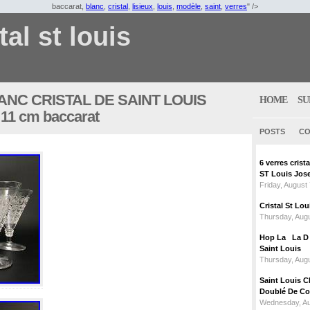
baccarat,
blanc
,
cristal
,
lisieux
,
louis
,
modèle
,
saint
,
verres
" />
tal st louis
ANC CRISTAL DE SAINT LOUIS
HOME
SU
11 cm baccarat
POSTS
CO
6 verres crist
ST Louis Jose
Friday, August
Cristal St L
Thursday, Augu
Hop La La D C
Saint Louis
Thursday, Augu
Saint Louis C
Doublé De Cou
Wednesday, Au