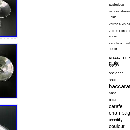
alert
applied8uq
alisation
lion cristallerie
Louis
aluminum
verres a vin h
amadeus
verres leonard
ancien
amazing
saint louis mode
america
filet or
american
NUAGE DE 
amiante
CLÉS
ancien
ancien
ancienne
anciens
ancienes
baccara
ancienne
blanc
anciennes
bleu
carafe
anciens
champa
ancient
chantilly
anecdotes
couleur