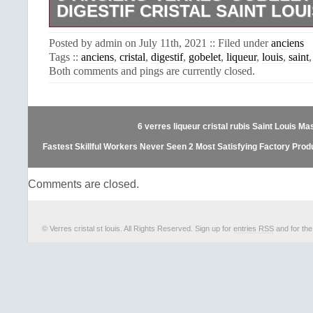
DIGESTIF CRISTAL SAINT LOU
5 VERRES GOBELET A LIQUEU
Posted by admin on July 11th, 2021 :: Filed under
anciens
CRISTAL Saint Louis. Provenant
Tags ::
anciens
,
cristal
,
digestif
,
gobelet
,
liqueur
,
louis
,
saint
boutique. Envoi soigné Expédition 
Both comments and pings are currently closed.
possible. L’item “5 ANCIENS VER
LIQUEUR DIGESTIF CRISTAL Saint 
vente depuis le mardi 15 décembre 20
la catégorie “Céramiques, verres\Verre
6 verres liqueur cristal rubis Saint Louis 
noms français\Verres, flûtes, servic
est “laboudeuse-lecrapaud” et est
Fastest Skillful Workers Never Seen 2 Most Satisfying Factory Pro
Morlaix. Cet article peut être expédié 
France.
Comments are closed.
Marque: Baccarat
© Verres cristal st louis. All Rights Reserved. Sign up for
entries RSS
and for th