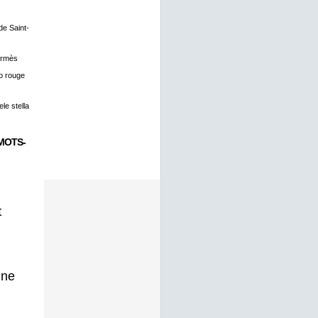
 de Saint-
ermès
o rouge
le stella
MOTS-
t
gne