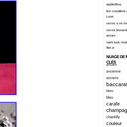
alert
applied8uq
alisation
lion cristallerie
Louis
aluminum
verres a vin h
amadeus
verres leonard
ancien
amazing
saint louis mode
america
filet or
american
NUAGE DE 
amiante
CLÉS
ancien
ancien
ancienne
anciens
ancienes
baccara
ancienne
blanc
anciennes
bleu
carafe
anciens
champa
ancient
chantilly
anecdotes
couleur