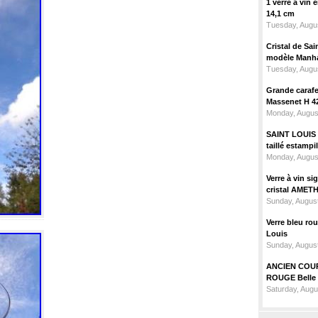
1 verre à vin
14,1 cm
Tuesday, Augus
Cristal de Sai
modèle Manhat
Tuesday, Augus
Grande carafe 
Massenet H 4
Monday, Augus
SAINT LOUIS m
taillé estampi
Monday, Augus
Verre à vin 
cristal AMET
Sunday, August
Verre bleu ro
Louis
Sunday, August
ANCIEN COU
ROUGE Belle 
Saturday, Augu