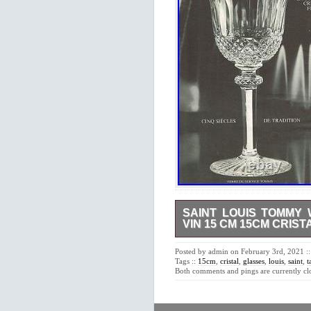
SAINT LOUIS TOMMY
VIN 15 CM 15CM CRIST
OTHERS GLASSES, SAME P
VERRES MÊME SERVICE. En
Posted by admin on February 3rd, 2021 ::
“Cristallerie Royale de Saint-
Tags ::
15cm
,
cristal
,
glasses
,
louis
,
saint
,
t
Bitche). 6 superbes verres à v
Both comments and pings are currently cl
Designer de la cristallerie 
plus grandes tables en France
Le cristal est parfaitement t
Hauteur : 15,2 cm. Diamètr