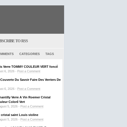
BSCRIBE TO RSS
MMENTS
CATEGORIES
TAGS
ouis Verre TOMMY COULEUR VERT foncé
st 6, 2026 -
Post a Comment
ouverte Du Savoir Faire Des Verriers De
st 6, 2026 -
Post a Comment
hantilly Verre A Vin Roemer Cristal
leur Coloré Vert
gust 5, 2026 -
Post a Comment
ristal saint Louis violine
gust 5, 2026 -
Post a Comment