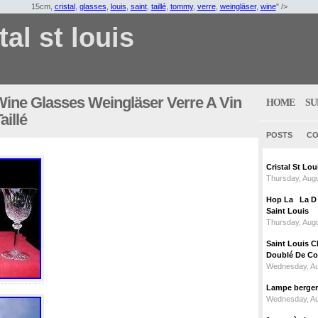
15cm,
cristal
,
glasses
,
louis
,
saint
,
taillé
,
tommy
,
verre
,
weingläser
,
wine
" />
tal st louis
ine Glasses Weingläser Verre A Vin
HOME
SU
aillé
POSTS
CO
Cristal St L
Thursday, Augu
Hop La La D C
Saint Louis
Thursday, Augu
Saint Louis C
Doublé De Cou
Wednesday, Au
Lampe berger c
Wednesday, Au