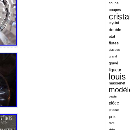
angeles
coupe
coupes
angoul
crista
animaux
crystal
antique
double
etat
antiquite
flutes
apocalypse
glasses
apollo
grand
gravé
applaudis
liqueur
arch
louis
archaeologica
massenet
modèl
architecture
papier
ariel
piéce
arik
presse
armonica
prix
rare
arta
rhin