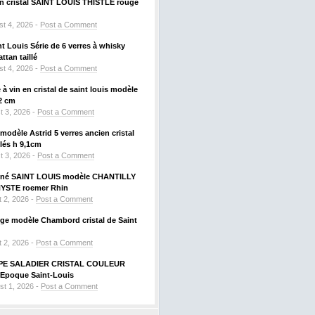
 en cristal SAINT LOUIS THISTLE rouge
t 4, 2026 -
Post a Comment
nt Louis Série de 6 verres à whisky
tan taillé
t 4, 2026 -
Post a Comment
à vin en cristal de saint louis modèle
2 cm
t 3, 2026 -
Post a Comment
odèle Astrid 5 verres ancien cristal
llés h 9,1cm
t 3, 2026 -
Post a Comment
signé SAINT LOUIS modèle CHANTILLY
HYSTE roemer Rhin
 2, 2026 -
Post a Comment
uge modèle Chambord cristal de Saint
 2, 2026 -
Post a Comment
PE SALADIER CRISTAL COULEUR
Epoque Saint-Louis
st 1, 2026 -
Post a Comment