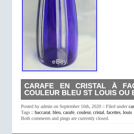
CARAFE EN CRISTAL À FA
COULEUR BLEU ST LOUIS OU
Carafe en cristal à facettes de couleu
Posted by admin on September 16th, 2020 :: Filed under
ca
ou Baccarat. Vendu avec son bouchon
Tags ::
baccarat
,
bleu
,
carafe
,
couleur
,
cristal
,
facettes
,
louis
état. Dimensions : Hauteur : 42 cm 
Both comments and pings are currently closed.
Diamètre : 9,5 cm à la base. L’item “C
à facettes de couleur bleu St Louis o
en vente depuis le samedi 14 décemb