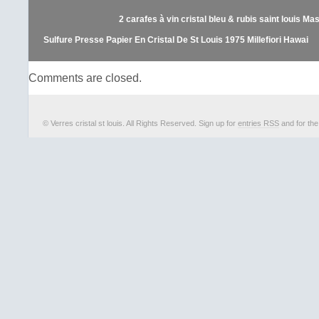
dans la catégorie “Céramiques, 
2 carafes à vin cristal bleu & rubis saint louis M
cristal\Grands noms français\Carafes, 
vendeur est “antiquitesedelweiss1858″ 
Sulfure Presse Papier En Cristal De St Louis 1975 Millefiori Hawai
à/en Cosne sur Loire, Bourgogne. Cet a
livré partout dans le monde.
Comments are closed.
Matière: Cristal
© Verres cristal st louis. All Rights Reserved. Sign up for
entries RSS
and for th